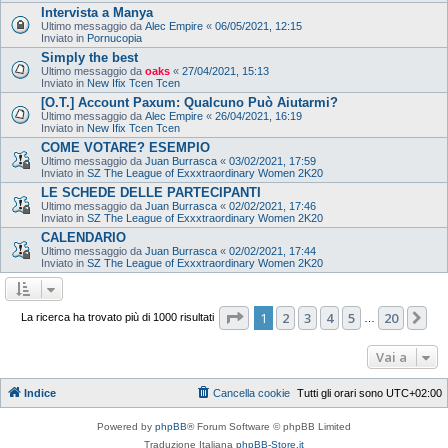
Intervista a Manya
Ultimo messaggio da
Alec Empire
«
06/05/2021, 12:15
Inviato in
Pornucopia
Simply the best
Ultimo messaggio da
oaks
«
27/04/2021, 15:13
Inviato in
New Ifix Tcen Tcen
[O.T.] Account Paxum: Qualcuno Può Aiutarmi?
Ultimo messaggio da
Alec Empire
«
26/04/2021, 16:19
Inviato in
New Ifix Tcen Tcen
COME VOTARE? ESEMPIO
Ultimo messaggio da
Juan Burrasca
«
03/02/2021, 17:59
Inviato in
SZ The League of Exxxtraordinary Women 2K20
LE SCHEDE DELLE PARTECIPANTI
Ultimo messaggio da
Juan Burrasca
«
02/02/2021, 17:46
Inviato in
SZ The League of Exxxtraordinary Women 2K20
CALENDARIO
Ultimo messaggio da
Juan Burrasca
«
02/02/2021, 17:44
Inviato in
SZ The League of Exxxtraordinary Women 2K20
Pagina
1
di
20
1
2
3
4
5
20
Pr
La ricerca ha trovato più di 1000 risultati
…
Vai a
Indice
Cancella cookie
Tutti gli orari sono
UTC+02:00
Powered by
phpBB
® Forum Software © phpBB Limited
Traduzione Italiana
phpBB-Store.it