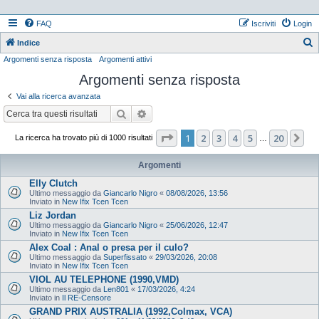
FAQ
Iscriviti
Login
Indice
Argomenti senza risposta
Argomenti attivi
e
Argomenti senza risposta
r
c
Vai alla ricerca avanzata
a
Cerca
Ricerca avanzata
Pagina
1
di
20
1
2
3
4
5
20
Pr
La ricerca ha trovato più di 1000 risultati
…
Argomenti
Elly Clutch
Ultimo messaggio da
Giancarlo Nigro
«
08/08/2026, 13:56
Inviato in
New Ifix Tcen Tcen
Liz Jordan
Ultimo messaggio da
Giancarlo Nigro
«
25/06/2026, 12:47
Inviato in
New Ifix Tcen Tcen
Alex Coal : Anal o presa per il culo?
Ultimo messaggio da
Superfissato
«
29/03/2026, 20:08
Inviato in
New Ifix Tcen Tcen
VIOL AU TELEPHONE (1990,VMD)
Ultimo messaggio da
Len801
«
17/03/2026, 4:24
Inviato in
Il RE-Censore
GRAND PRIX AUSTRALIA (1992,Colmax, VCA)