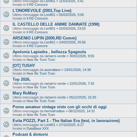
Ultimo messaggio da
Len801
«
11/03/2026, 3:42
Inviato in
Il RE-Censore
L'ONOREVOLE (2001,Top Line)
Ultimo messaggio da
Len801
«
05/03/2026, 3:06
Inviato in
Il RE-Censore
IL CASTELLO DELLE ANIME DANNATE (1998)
Ultimo messaggio da
Len801
«
02/03/2026, 23:03
Inviato in
Il RE-Censore
ARSENIO LUPIN (2000,RD Comm)
Ultimo messaggio da
Len801
«
24/02/2026, 20:56
Inviato in
Il RE-Censore
Apolonia Lapiedra , bellezza Spagnola
Ultimo messaggio da
ramarro verde
«
30/01/2026, 9:55
Inviato in
New Ifix Tcen Tcen
[OT] TUSHY
Ultimo messaggio da
australiano
«
23/01/2026, 14:38
Inviato in
New Ifix Tcen Tcen
Top 2026,
Ultimo messaggio da
ramarro verde
«
22/01/2026, 7:32
Inviato in
New Ifix Tcen Tcen
Mary RoMary
Ultimo messaggio da
ramarro verde
«
05/12/2025, 15:30
Inviato in
New Ifix Tcen Tcen
Porno amateur vintage visto con gli occhi di oggi
Ultimo messaggio da
hermafroditos
«
06/11/2025, 14:32
Inviato in
New Ifix Tcen Tcen
Evita POZZI, Part 1 - The Italian Era (test, in lavorazione)
Ultimo messaggio da
Len801
«
27/10/2025, 6:17
Inviato in
DataBase XXX
Podcast & dintorni