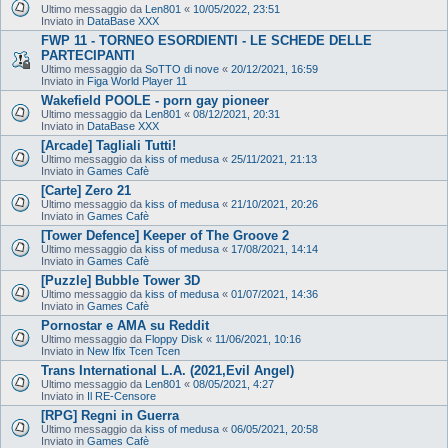
Ultimo messaggio da
Len801
«
10/05/2022, 23:51
Inviato in
DataBase XXX
FWP 11 - TORNEO ESORDIENTI - LE SCHEDE DELLE
PARTECIPANTI
Ultimo messaggio da
SoTTO di nove
«
20/12/2021, 16:59
Inviato in
Figa World Player 11
Wakefield POOLE - porn gay pioneer
Ultimo messaggio da
Len801
«
08/12/2021, 20:31
Inviato in
DataBase XXX
[Arcade] Tagliali Tutti!
Ultimo messaggio da
kiss of medusa
«
25/11/2021, 21:13
Inviato in
Games Cafè
[Carte] Zero 21
Ultimo messaggio da
kiss of medusa
«
21/10/2021, 20:26
Inviato in
Games Cafè
[Tower Defence] Keeper of The Groove 2
Ultimo messaggio da
kiss of medusa
«
17/08/2021, 14:14
Inviato in
Games Cafè
[Puzzle] Bubble Tower 3D
Ultimo messaggio da
kiss of medusa
«
01/07/2021, 14:36
Inviato in
Games Cafè
Pornostar e AMA su Reddit
Ultimo messaggio da
Floppy Disk
«
11/06/2021, 10:16
Inviato in
New Ifix Tcen Tcen
Trans International L.A. (2021,Evil Angel)
Ultimo messaggio da
Len801
«
08/05/2021, 4:27
Inviato in
Il RE-Censore
[RPG] Regni in Guerra
Ultimo messaggio da
kiss of medusa
«
06/05/2021, 20:58
Inviato in
Games Cafè