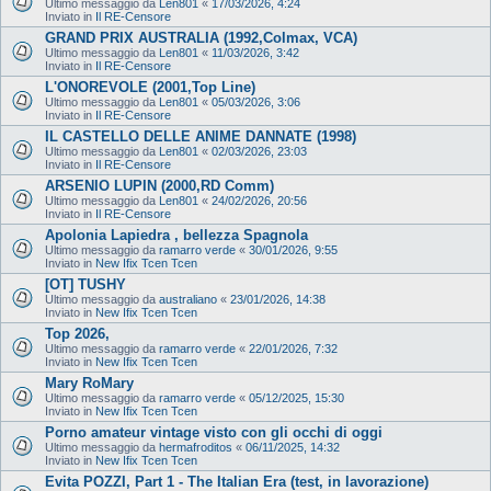
Ultimo messaggio da
Len801
«
17/03/2026, 4:24
Inviato in
Il RE-Censore
GRAND PRIX AUSTRALIA (1992,Colmax, VCA)
Ultimo messaggio da
Len801
«
11/03/2026, 3:42
Inviato in
Il RE-Censore
L'ONOREVOLE (2001,Top Line)
Ultimo messaggio da
Len801
«
05/03/2026, 3:06
Inviato in
Il RE-Censore
IL CASTELLO DELLE ANIME DANNATE (1998)
Ultimo messaggio da
Len801
«
02/03/2026, 23:03
Inviato in
Il RE-Censore
ARSENIO LUPIN (2000,RD Comm)
Ultimo messaggio da
Len801
«
24/02/2026, 20:56
Inviato in
Il RE-Censore
Apolonia Lapiedra , bellezza Spagnola
Ultimo messaggio da
ramarro verde
«
30/01/2026, 9:55
Inviato in
New Ifix Tcen Tcen
[OT] TUSHY
Ultimo messaggio da
australiano
«
23/01/2026, 14:38
Inviato in
New Ifix Tcen Tcen
Top 2026,
Ultimo messaggio da
ramarro verde
«
22/01/2026, 7:32
Inviato in
New Ifix Tcen Tcen
Mary RoMary
Ultimo messaggio da
ramarro verde
«
05/12/2025, 15:30
Inviato in
New Ifix Tcen Tcen
Porno amateur vintage visto con gli occhi di oggi
Ultimo messaggio da
hermafroditos
«
06/11/2025, 14:32
Inviato in
New Ifix Tcen Tcen
Evita POZZI, Part 1 - The Italian Era (test, in lavorazione)