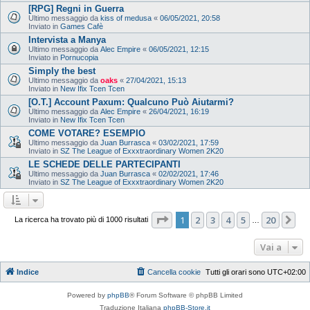
[RPG] Regni in Guerra
Ultimo messaggio da
kiss of medusa
«
06/05/2021, 20:58
Inviato in
Games Cafè
Intervista a Manya
Ultimo messaggio da
Alec Empire
«
06/05/2021, 12:15
Inviato in
Pornucopia
Simply the best
Ultimo messaggio da
oaks
«
27/04/2021, 15:13
Inviato in
New Ifix Tcen Tcen
[O.T.] Account Paxum: Qualcuno Può Aiutarmi?
Ultimo messaggio da
Alec Empire
«
26/04/2021, 16:19
Inviato in
New Ifix Tcen Tcen
COME VOTARE? ESEMPIO
Ultimo messaggio da
Juan Burrasca
«
03/02/2021, 17:59
Inviato in
SZ The League of Exxxtraordinary Women 2K20
LE SCHEDE DELLE PARTECIPANTI
Ultimo messaggio da
Juan Burrasca
«
02/02/2021, 17:46
Inviato in
SZ The League of Exxxtraordinary Women 2K20
Pagina
1
di
20
1
2
3
4
5
20
Pr
La ricerca ha trovato più di 1000 risultati
…
Vai a
Indice
Cancella cookie
Tutti gli orari sono
UTC+02:00
Powered by
phpBB
® Forum Software © phpBB Limited
Traduzione Italiana
phpBB-Store.it