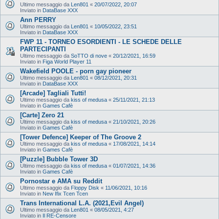
Ultimo messaggio da
Len801
«
20/07/2022, 20:07
Inviato in
DataBase XXX
Ann PERRY
Ultimo messaggio da
Len801
«
10/05/2022, 23:51
Inviato in
DataBase XXX
FWP 11 - TORNEO ESORDIENTI - LE SCHEDE DELLE
PARTECIPANTI
Ultimo messaggio da
SoTTO di nove
«
20/12/2021, 16:59
Inviato in
Figa World Player 11
Wakefield POOLE - porn gay pioneer
Ultimo messaggio da
Len801
«
08/12/2021, 20:31
Inviato in
DataBase XXX
[Arcade] Tagliali Tutti!
Ultimo messaggio da
kiss of medusa
«
25/11/2021, 21:13
Inviato in
Games Cafè
[Carte] Zero 21
Ultimo messaggio da
kiss of medusa
«
21/10/2021, 20:26
Inviato in
Games Cafè
[Tower Defence] Keeper of The Groove 2
Ultimo messaggio da
kiss of medusa
«
17/08/2021, 14:14
Inviato in
Games Cafè
[Puzzle] Bubble Tower 3D
Ultimo messaggio da
kiss of medusa
«
01/07/2021, 14:36
Inviato in
Games Cafè
Pornostar e AMA su Reddit
Ultimo messaggio da
Floppy Disk
«
11/06/2021, 10:16
Inviato in
New Ifix Tcen Tcen
Trans International L.A. (2021,Evil Angel)
Ultimo messaggio da
Len801
«
08/05/2021, 4:27
Inviato in
Il RE-Censore