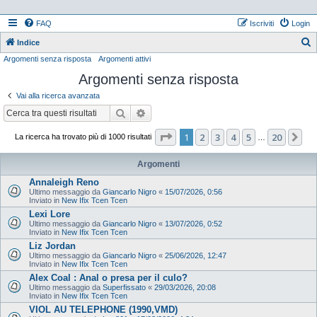
FAQ
Iscriviti
Login
Indice
Argomenti senza risposta
Argomenti attivi
e
Argomenti senza risposta
r
c
Vai alla ricerca avanzata
a
Cerca
Ricerca avanzata
Pagina
1
di
20
1
2
3
4
5
20
Pr
La ricerca ha trovato più di 1000 risultati
…
Argomenti
Annaleigh Reno
Ultimo messaggio da
Giancarlo Nigro
«
15/07/2026, 0:56
Inviato in
New Ifix Tcen Tcen
Lexi Lore
Ultimo messaggio da
Giancarlo Nigro
«
13/07/2026, 0:52
Inviato in
New Ifix Tcen Tcen
Liz Jordan
Ultimo messaggio da
Giancarlo Nigro
«
25/06/2026, 12:47
Inviato in
New Ifix Tcen Tcen
Alex Coal : Anal o presa per il culo?
Ultimo messaggio da
Superfissato
«
29/03/2026, 20:08
Inviato in
New Ifix Tcen Tcen
VIOL AU TELEPHONE (1990,VMD)