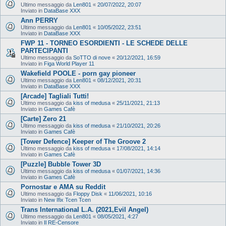
Ultimo messaggio da
Len801
«
20/07/2022, 20:07
Inviato in
DataBase XXX
Ann PERRY
Ultimo messaggio da
Len801
«
10/05/2022, 23:51
Inviato in
DataBase XXX
FWP 11 - TORNEO ESORDIENTI - LE SCHEDE DELLE
PARTECIPANTI
Ultimo messaggio da
SoTTO di nove
«
20/12/2021, 16:59
Inviato in
Figa World Player 11
Wakefield POOLE - porn gay pioneer
Ultimo messaggio da
Len801
«
08/12/2021, 20:31
Inviato in
DataBase XXX
[Arcade] Tagliali Tutti!
Ultimo messaggio da
kiss of medusa
«
25/11/2021, 21:13
Inviato in
Games Cafè
[Carte] Zero 21
Ultimo messaggio da
kiss of medusa
«
21/10/2021, 20:26
Inviato in
Games Cafè
[Tower Defence] Keeper of The Groove 2
Ultimo messaggio da
kiss of medusa
«
17/08/2021, 14:14
Inviato in
Games Cafè
[Puzzle] Bubble Tower 3D
Ultimo messaggio da
kiss of medusa
«
01/07/2021, 14:36
Inviato in
Games Cafè
Pornostar e AMA su Reddit
Ultimo messaggio da
Floppy Disk
«
11/06/2021, 10:16
Inviato in
New Ifix Tcen Tcen
Trans International L.A. (2021,Evil Angel)
Ultimo messaggio da
Len801
«
08/05/2021, 4:27
Inviato in
Il RE-Censore