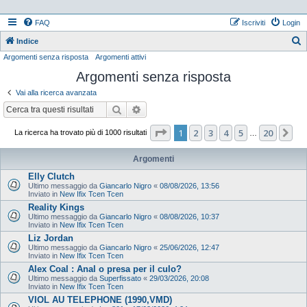
FAQ
Iscriviti
Login
Indice
Argomenti senza risposta
Argomenti attivi
e
Argomenti senza risposta
r
c
Vai alla ricerca avanzata
a
Cerca
Ricerca avanzata
Pagina
1
di
20
1
2
3
4
5
20
Pr
La ricerca ha trovato più di 1000 risultati
…
Argomenti
Elly Clutch
Ultimo messaggio da
Giancarlo Nigro
«
08/08/2026, 13:56
Inviato in
New Ifix Tcen Tcen
Reality Kings
Ultimo messaggio da
Giancarlo Nigro
«
08/08/2026, 10:37
Inviato in
New Ifix Tcen Tcen
Liz Jordan
Ultimo messaggio da
Giancarlo Nigro
«
25/06/2026, 12:47
Inviato in
New Ifix Tcen Tcen
Alex Coal : Anal o presa per il culo?
Ultimo messaggio da
Superfissato
«
29/03/2026, 20:08
Inviato in
New Ifix Tcen Tcen
VIOL AU TELEPHONE (1990,VMD)