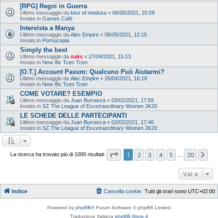
[RPG] Regni in Guerra
Ultimo messaggio da
kiss of medusa
«
06/05/2021, 20:58
Inviato in
Games Cafè
Intervista a Manya
Ultimo messaggio da
Alec Empire
«
06/05/2021, 12:15
Inviato in
Pornucopia
Simply the best
Ultimo messaggio da
oaks
«
27/04/2021, 15:13
Inviato in
New Ifix Tcen Tcen
[O.T.] Account Paxum: Qualcuno Può Aiutarmi?
Ultimo messaggio da
Alec Empire
«
26/04/2021, 16:19
Inviato in
New Ifix Tcen Tcen
COME VOTARE? ESEMPIO
Ultimo messaggio da
Juan Burrasca
«
03/02/2021, 17:59
Inviato in
SZ The League of Exxxtraordinary Women 2K20
LE SCHEDE DELLE PARTECIPANTI
Ultimo messaggio da
Juan Burrasca
«
02/02/2021, 17:46
Inviato in
SZ The League of Exxxtraordinary Women 2K20
Pagina
1
di
20
1
2
3
4
5
20
Pr
La ricerca ha trovato più di 1000 risultati
…
Vai a
Indice
Cancella cookie
Tutti gli orari sono
UTC+02:00
Powered by
phpBB
® Forum Software © phpBB Limited
Traduzione Italiana
phpBB-Store.it