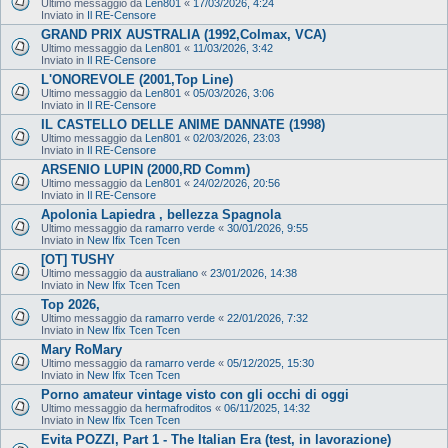
Ultimo messaggio da
Len801
«
17/03/2026, 4:24
Inviato in
Il RE-Censore
GRAND PRIX AUSTRALIA (1992,Colmax, VCA)
Ultimo messaggio da
Len801
«
11/03/2026, 3:42
Inviato in
Il RE-Censore
L'ONOREVOLE (2001,Top Line)
Ultimo messaggio da
Len801
«
05/03/2026, 3:06
Inviato in
Il RE-Censore
IL CASTELLO DELLE ANIME DANNATE (1998)
Ultimo messaggio da
Len801
«
02/03/2026, 23:03
Inviato in
Il RE-Censore
ARSENIO LUPIN (2000,RD Comm)
Ultimo messaggio da
Len801
«
24/02/2026, 20:56
Inviato in
Il RE-Censore
Apolonia Lapiedra , bellezza Spagnola
Ultimo messaggio da
ramarro verde
«
30/01/2026, 9:55
Inviato in
New Ifix Tcen Tcen
[OT] TUSHY
Ultimo messaggio da
australiano
«
23/01/2026, 14:38
Inviato in
New Ifix Tcen Tcen
Top 2026,
Ultimo messaggio da
ramarro verde
«
22/01/2026, 7:32
Inviato in
New Ifix Tcen Tcen
Mary RoMary
Ultimo messaggio da
ramarro verde
«
05/12/2025, 15:30
Inviato in
New Ifix Tcen Tcen
Porno amateur vintage visto con gli occhi di oggi
Ultimo messaggio da
hermafroditos
«
06/11/2025, 14:32
Inviato in
New Ifix Tcen Tcen
Evita POZZI, Part 1 - The Italian Era (test, in lavorazione)