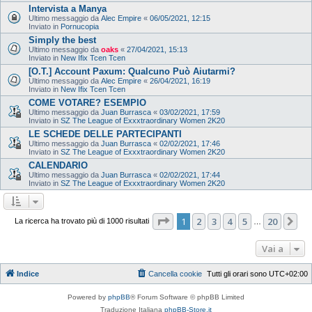
Intervista a Manya
Ultimo messaggio da
Alec Empire
«
06/05/2021, 12:15
Inviato in
Pornucopia
Simply the best
Ultimo messaggio da
oaks
«
27/04/2021, 15:13
Inviato in
New Ifix Tcen Tcen
[O.T.] Account Paxum: Qualcuno Può Aiutarmi?
Ultimo messaggio da
Alec Empire
«
26/04/2021, 16:19
Inviato in
New Ifix Tcen Tcen
COME VOTARE? ESEMPIO
Ultimo messaggio da
Juan Burrasca
«
03/02/2021, 17:59
Inviato in
SZ The League of Exxxtraordinary Women 2K20
LE SCHEDE DELLE PARTECIPANTI
Ultimo messaggio da
Juan Burrasca
«
02/02/2021, 17:46
Inviato in
SZ The League of Exxxtraordinary Women 2K20
CALENDARIO
Ultimo messaggio da
Juan Burrasca
«
02/02/2021, 17:44
Inviato in
SZ The League of Exxxtraordinary Women 2K20
Pagina
1
di
20
1
2
3
4
5
20
Pr
La ricerca ha trovato più di 1000 risultati
…
Vai a
Indice
Cancella cookie
Tutti gli orari sono
UTC+02:00
Powered by
phpBB
® Forum Software © phpBB Limited
Traduzione Italiana
phpBB-Store.it