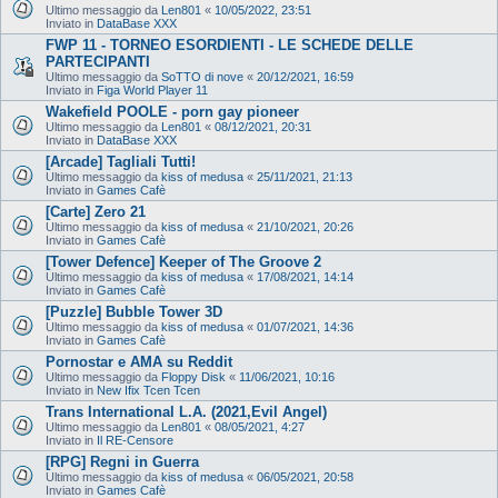
Ultimo messaggio da
Len801
«
10/05/2022, 23:51
Inviato in
DataBase XXX
FWP 11 - TORNEO ESORDIENTI - LE SCHEDE DELLE
PARTECIPANTI
Ultimo messaggio da
SoTTO di nove
«
20/12/2021, 16:59
Inviato in
Figa World Player 11
Wakefield POOLE - porn gay pioneer
Ultimo messaggio da
Len801
«
08/12/2021, 20:31
Inviato in
DataBase XXX
[Arcade] Tagliali Tutti!
Ultimo messaggio da
kiss of medusa
«
25/11/2021, 21:13
Inviato in
Games Cafè
[Carte] Zero 21
Ultimo messaggio da
kiss of medusa
«
21/10/2021, 20:26
Inviato in
Games Cafè
[Tower Defence] Keeper of The Groove 2
Ultimo messaggio da
kiss of medusa
«
17/08/2021, 14:14
Inviato in
Games Cafè
[Puzzle] Bubble Tower 3D
Ultimo messaggio da
kiss of medusa
«
01/07/2021, 14:36
Inviato in
Games Cafè
Pornostar e AMA su Reddit
Ultimo messaggio da
Floppy Disk
«
11/06/2021, 10:16
Inviato in
New Ifix Tcen Tcen
Trans International L.A. (2021,Evil Angel)
Ultimo messaggio da
Len801
«
08/05/2021, 4:27
Inviato in
Il RE-Censore
[RPG] Regni in Guerra
Ultimo messaggio da
kiss of medusa
«
06/05/2021, 20:58
Inviato in
Games Cafè