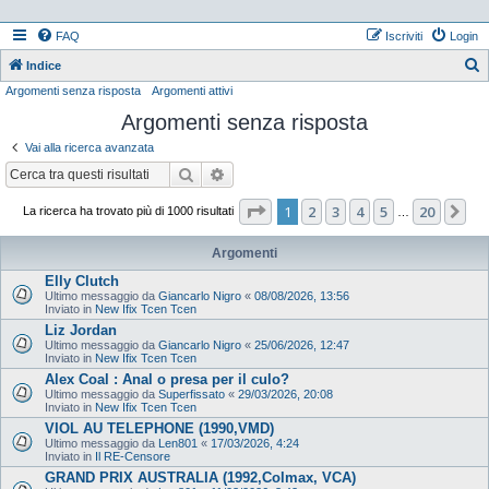
FAQ
Iscriviti
Login
Indice
Argomenti senza risposta
Argomenti attivi
e
Argomenti senza risposta
r
c
Vai alla ricerca avanzata
a
Cerca
Ricerca avanzata
Pagina
1
di
20
1
2
3
4
5
20
Pr
La ricerca ha trovato più di 1000 risultati
…
Argomenti
Elly Clutch
Ultimo messaggio da
Giancarlo Nigro
«
08/08/2026, 13:56
Inviato in
New Ifix Tcen Tcen
Liz Jordan
Ultimo messaggio da
Giancarlo Nigro
«
25/06/2026, 12:47
Inviato in
New Ifix Tcen Tcen
Alex Coal : Anal o presa per il culo?
Ultimo messaggio da
Superfissato
«
29/03/2026, 20:08
Inviato in
New Ifix Tcen Tcen
VIOL AU TELEPHONE (1990,VMD)
Ultimo messaggio da
Len801
«
17/03/2026, 4:24
Inviato in
Il RE-Censore
GRAND PRIX AUSTRALIA (1992,Colmax, VCA)