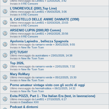
Ultimo messaggio da
Len801
«
11/03/2026, 3:42
Inviato in
Il RE-Censore
L'ONOREVOLE (2001,Top Line)
Ultimo messaggio da
Len801
«
05/03/2026, 3:06
Inviato in
Il RE-Censore
IL CASTELLO DELLE ANIME DANNATE (1998)
Ultimo messaggio da
Len801
«
02/03/2026, 23:03
Inviato in
Il RE-Censore
ARSENIO LUPIN (2000,RD Comm)
Ultimo messaggio da
Len801
«
24/02/2026, 20:56
Inviato in
Il RE-Censore
Apolonia Lapiedra , bellezza Spagnola
Ultimo messaggio da
ramarro verde
«
30/01/2026, 9:55
Inviato in
New Ifix Tcen Tcen
[OT] TUSHY
Ultimo messaggio da
australiano
«
23/01/2026, 14:38
Inviato in
New Ifix Tcen Tcen
Top 2026,
Ultimo messaggio da
ramarro verde
«
22/01/2026, 7:32
Inviato in
New Ifix Tcen Tcen
Mary RoMary
Ultimo messaggio da
ramarro verde
«
05/12/2025, 15:30
Inviato in
New Ifix Tcen Tcen
Porno amateur vintage visto con gli occhi di oggi
Ultimo messaggio da
hermafroditos
«
06/11/2025, 14:32
Inviato in
New Ifix Tcen Tcen
Evita POZZI, Part 1 - The Italian Era (test, in lavorazione)
Ultimo messaggio da
Len801
«
27/10/2025, 6:17
Inviato in
DataBase XXX
Podcast & dintorni