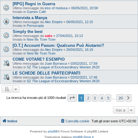
[RPG] Regni in Guerra
Ultimo messaggio da
kiss of medusa
«
06/05/2021, 20:58
Inviato in
Games Cafè
Intervista a Manya
Ultimo messaggio da
Alec Empire
«
06/05/2021, 12:15
Inviato in
Pornucopia
Simply the best
Ultimo messaggio da
oaks
«
27/04/2021, 15:13
Inviato in
New Ifix Tcen Tcen
[O.T.] Account Paxum: Qualcuno Può Aiutarmi?
Ultimo messaggio da
Alec Empire
«
26/04/2021, 16:19
Inviato in
New Ifix Tcen Tcen
COME VOTARE? ESEMPIO
Ultimo messaggio da
Juan Burrasca
«
03/02/2021, 17:59
Inviato in
SZ The League of Exxxtraordinary Women 2K20
LE SCHEDE DELLE PARTECIPANTI
Ultimo messaggio da
Juan Burrasca
«
02/02/2021, 17:46
Inviato in
SZ The League of Exxxtraordinary Women 2K20
Pagina
1
di
20
1
2
3
4
5
20
Pr
La ricerca ha trovato più di 1000 risultati
…
Vai a
Indice
Cancella cookie
Tutti gli orari sono
UTC+02:00
Powered by
phpBB
® Forum Software © phpBB Limited
Traduzione Italiana
phpBB-Store.it