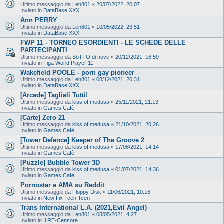
Ultimo messaggio da
Len801
«
20/07/2022, 20:07
Inviato in
DataBase XXX
Ann PERRY
Ultimo messaggio da
Len801
«
10/05/2022, 23:51
Inviato in
DataBase XXX
FWP 11 - TORNEO ESORDIENTI - LE SCHEDE DELLE
PARTECIPANTI
Ultimo messaggio da
SoTTO di nove
«
20/12/2021, 16:59
Inviato in
Figa World Player 11
Wakefield POOLE - porn gay pioneer
Ultimo messaggio da
Len801
«
08/12/2021, 20:31
Inviato in
DataBase XXX
[Arcade] Tagliali Tutti!
Ultimo messaggio da
kiss of medusa
«
25/11/2021, 21:13
Inviato in
Games Cafè
[Carte] Zero 21
Ultimo messaggio da
kiss of medusa
«
21/10/2021, 20:26
Inviato in
Games Cafè
[Tower Defence] Keeper of The Groove 2
Ultimo messaggio da
kiss of medusa
«
17/08/2021, 14:14
Inviato in
Games Cafè
[Puzzle] Bubble Tower 3D
Ultimo messaggio da
kiss of medusa
«
01/07/2021, 14:36
Inviato in
Games Cafè
Pornostar e AMA su Reddit
Ultimo messaggio da
Floppy Disk
«
11/06/2021, 10:16
Inviato in
New Ifix Tcen Tcen
Trans International L.A. (2021,Evil Angel)
Ultimo messaggio da
Len801
«
08/05/2021, 4:27
Inviato in
Il RE-Censore