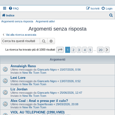
FAQ
Iscriviti
Login
Indice
Argomenti senza risposta
Argomenti attivi
e
Argomenti senza risposta
r
c
Vai alla ricerca avanzata
a
Cerca
Ricerca avanzata
Pagina
1
di
20
1
2
3
4
5
20
Pr
La ricerca ha trovato più di 1000 risultati
…
Argomenti
Annaleigh Reno
Ultimo messaggio da
Giancarlo Nigro
«
15/07/2026, 0:56
Inviato in
New Ifix Tcen Tcen
Lexi Lore
Ultimo messaggio da
Giancarlo Nigro
«
13/07/2026, 0:52
Inviato in
New Ifix Tcen Tcen
Liz Jordan
Ultimo messaggio da
Giancarlo Nigro
«
25/06/2026, 12:47
Inviato in
New Ifix Tcen Tcen
Alex Coal : Anal o presa per il culo?
Ultimo messaggio da
Superfissato
«
29/03/2026, 20:08
Inviato in
New Ifix Tcen Tcen
VIOL AU TELEPHONE (1990,VMD)