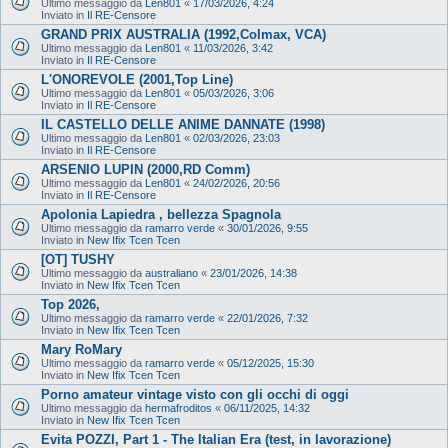
Ultimo messaggio da
Len801
«
17/03/2026, 4:24
Inviato in
Il RE-Censore
GRAND PRIX AUSTRALIA (1992,Colmax, VCA)
Ultimo messaggio da
Len801
«
11/03/2026, 3:42
Inviato in
Il RE-Censore
L'ONOREVOLE (2001,Top Line)
Ultimo messaggio da
Len801
«
05/03/2026, 3:06
Inviato in
Il RE-Censore
IL CASTELLO DELLE ANIME DANNATE (1998)
Ultimo messaggio da
Len801
«
02/03/2026, 23:03
Inviato in
Il RE-Censore
ARSENIO LUPIN (2000,RD Comm)
Ultimo messaggio da
Len801
«
24/02/2026, 20:56
Inviato in
Il RE-Censore
Apolonia Lapiedra , bellezza Spagnola
Ultimo messaggio da
ramarro verde
«
30/01/2026, 9:55
Inviato in
New Ifix Tcen Tcen
[OT] TUSHY
Ultimo messaggio da
australiano
«
23/01/2026, 14:38
Inviato in
New Ifix Tcen Tcen
Top 2026,
Ultimo messaggio da
ramarro verde
«
22/01/2026, 7:32
Inviato in
New Ifix Tcen Tcen
Mary RoMary
Ultimo messaggio da
ramarro verde
«
05/12/2025, 15:30
Inviato in
New Ifix Tcen Tcen
Porno amateur vintage visto con gli occhi di oggi
Ultimo messaggio da
hermafroditos
«
06/11/2025, 14:32
Inviato in
New Ifix Tcen Tcen
Evita POZZI, Part 1 - The Italian Era (test, in lavorazione)