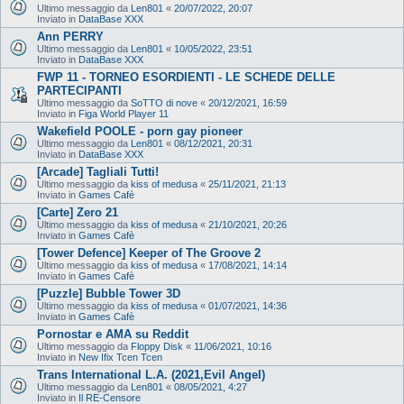
Ultimo messaggio da
Len801
«
20/07/2022, 20:07
Inviato in
DataBase XXX
Ann PERRY
Ultimo messaggio da
Len801
«
10/05/2022, 23:51
Inviato in
DataBase XXX
FWP 11 - TORNEO ESORDIENTI - LE SCHEDE DELLE
PARTECIPANTI
Ultimo messaggio da
SoTTO di nove
«
20/12/2021, 16:59
Inviato in
Figa World Player 11
Wakefield POOLE - porn gay pioneer
Ultimo messaggio da
Len801
«
08/12/2021, 20:31
Inviato in
DataBase XXX
[Arcade] Tagliali Tutti!
Ultimo messaggio da
kiss of medusa
«
25/11/2021, 21:13
Inviato in
Games Cafè
[Carte] Zero 21
Ultimo messaggio da
kiss of medusa
«
21/10/2021, 20:26
Inviato in
Games Cafè
[Tower Defence] Keeper of The Groove 2
Ultimo messaggio da
kiss of medusa
«
17/08/2021, 14:14
Inviato in
Games Cafè
[Puzzle] Bubble Tower 3D
Ultimo messaggio da
kiss of medusa
«
01/07/2021, 14:36
Inviato in
Games Cafè
Pornostar e AMA su Reddit
Ultimo messaggio da
Floppy Disk
«
11/06/2021, 10:16
Inviato in
New Ifix Tcen Tcen
Trans International L.A. (2021,Evil Angel)
Ultimo messaggio da
Len801
«
08/05/2021, 4:27
Inviato in
Il RE-Censore