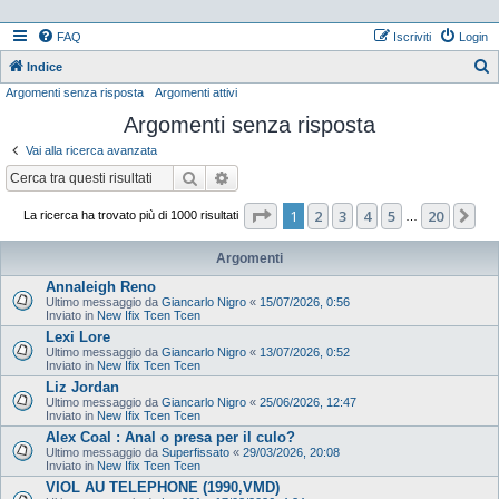
FAQ
Iscriviti
Login
Indice
Argomenti senza risposta
Argomenti attivi
e
Argomenti senza risposta
r
c
Vai alla ricerca avanzata
a
Cerca
Ricerca avanzata
Pagina
1
di
20
1
2
3
4
5
20
Pr
La ricerca ha trovato più di 1000 risultati
…
Argomenti
Annaleigh Reno
Ultimo messaggio da
Giancarlo Nigro
«
15/07/2026, 0:56
Inviato in
New Ifix Tcen Tcen
Lexi Lore
Ultimo messaggio da
Giancarlo Nigro
«
13/07/2026, 0:52
Inviato in
New Ifix Tcen Tcen
Liz Jordan
Ultimo messaggio da
Giancarlo Nigro
«
25/06/2026, 12:47
Inviato in
New Ifix Tcen Tcen
Alex Coal : Anal o presa per il culo?
Ultimo messaggio da
Superfissato
«
29/03/2026, 20:08
Inviato in
New Ifix Tcen Tcen
VIOL AU TELEPHONE (1990,VMD)