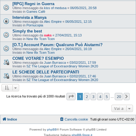
[RPG] Regni in Guerra
Ultimo messaggio da
kiss of medusa
«
06/05/2021, 20:58
Inviato in
Games Cafè
Intervista a Manya
Ultimo messaggio da
Alec Empire
«
06/05/2021, 12:15
Inviato in
Pornucopia
Simply the best
Ultimo messaggio da
oaks
«
27/04/2021, 15:13
Inviato in
New Ifix Tcen Tcen
[O.T.] Account Paxum: Qualcuno Può Aiutarmi?
Ultimo messaggio da
Alec Empire
«
26/04/2021, 16:19
Inviato in
New Ifix Tcen Tcen
COME VOTARE? ESEMPIO
Ultimo messaggio da
Juan Burrasca
«
03/02/2021, 17:59
Inviato in
SZ The League of Exxxtraordinary Women 2K20
LE SCHEDE DELLE PARTECIPANTI
Ultimo messaggio da
Juan Burrasca
«
02/02/2021, 17:46
Inviato in
SZ The League of Exxxtraordinary Women 2K20
Pagina
1
di
20
1
2
3
4
5
20
Pr
La ricerca ha trovato più di 1000 risultati
…
Vai a
Indice
Cancella cookie
Tutti gli orari sono
UTC+02:00
Powered by
phpBB
® Forum Software © phpBB Limited
Traduzione Italiana
phpBB-Store.it