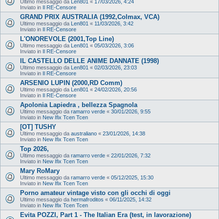
Ultimo messaggio da
Len801
«
17/03/2026, 4:24
Inviato in
Il RE-Censore
GRAND PRIX AUSTRALIA (1992,Colmax, VCA)
Ultimo messaggio da
Len801
«
11/03/2026, 3:42
Inviato in
Il RE-Censore
L'ONOREVOLE (2001,Top Line)
Ultimo messaggio da
Len801
«
05/03/2026, 3:06
Inviato in
Il RE-Censore
IL CASTELLO DELLE ANIME DANNATE (1998)
Ultimo messaggio da
Len801
«
02/03/2026, 23:03
Inviato in
Il RE-Censore
ARSENIO LUPIN (2000,RD Comm)
Ultimo messaggio da
Len801
«
24/02/2026, 20:56
Inviato in
Il RE-Censore
Apolonia Lapiedra , bellezza Spagnola
Ultimo messaggio da
ramarro verde
«
30/01/2026, 9:55
Inviato in
New Ifix Tcen Tcen
[OT] TUSHY
Ultimo messaggio da
australiano
«
23/01/2026, 14:38
Inviato in
New Ifix Tcen Tcen
Top 2026,
Ultimo messaggio da
ramarro verde
«
22/01/2026, 7:32
Inviato in
New Ifix Tcen Tcen
Mary RoMary
Ultimo messaggio da
ramarro verde
«
05/12/2025, 15:30
Inviato in
New Ifix Tcen Tcen
Porno amateur vintage visto con gli occhi di oggi
Ultimo messaggio da
hermafroditos
«
06/11/2025, 14:32
Inviato in
New Ifix Tcen Tcen
Evita POZZI, Part 1 - The Italian Era (test, in lavorazione)