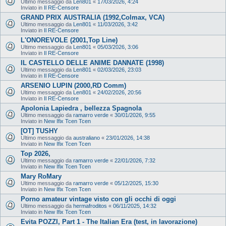
Ultimo messaggio da
Len801
«
17/03/2026, 4:24
Inviato in
Il RE-Censore
GRAND PRIX AUSTRALIA (1992,Colmax, VCA)
Ultimo messaggio da
Len801
«
11/03/2026, 3:42
Inviato in
Il RE-Censore
L'ONOREVOLE (2001,Top Line)
Ultimo messaggio da
Len801
«
05/03/2026, 3:06
Inviato in
Il RE-Censore
IL CASTELLO DELLE ANIME DANNATE (1998)
Ultimo messaggio da
Len801
«
02/03/2026, 23:03
Inviato in
Il RE-Censore
ARSENIO LUPIN (2000,RD Comm)
Ultimo messaggio da
Len801
«
24/02/2026, 20:56
Inviato in
Il RE-Censore
Apolonia Lapiedra , bellezza Spagnola
Ultimo messaggio da
ramarro verde
«
30/01/2026, 9:55
Inviato in
New Ifix Tcen Tcen
[OT] TUSHY
Ultimo messaggio da
australiano
«
23/01/2026, 14:38
Inviato in
New Ifix Tcen Tcen
Top 2026,
Ultimo messaggio da
ramarro verde
«
22/01/2026, 7:32
Inviato in
New Ifix Tcen Tcen
Mary RoMary
Ultimo messaggio da
ramarro verde
«
05/12/2025, 15:30
Inviato in
New Ifix Tcen Tcen
Porno amateur vintage visto con gli occhi di oggi
Ultimo messaggio da
hermafroditos
«
06/11/2025, 14:32
Inviato in
New Ifix Tcen Tcen
Evita POZZI, Part 1 - The Italian Era (test, in lavorazione)