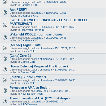
Ultimo messaggio da
Len801
«
20/07/2022, 20:07
Inviato in
DataBase XXX
Ann PERRY
Ultimo messaggio da
Len801
«
10/05/2022, 23:51
Inviato in
DataBase XXX
FWP 11 - TORNEO ESORDIENTI - LE SCHEDE DELLE
PARTECIPANTI
Ultimo messaggio da
SoTTO di nove
«
20/12/2021, 16:59
Inviato in
Figa World Player 11
Wakefield POOLE - porn gay pioneer
Ultimo messaggio da
Len801
«
08/12/2021, 20:31
Inviato in
DataBase XXX
[Arcade] Tagliali Tutti!
Ultimo messaggio da
kiss of medusa
«
25/11/2021, 21:13
Inviato in
Games Cafè
[Carte] Zero 21
Ultimo messaggio da
kiss of medusa
«
21/10/2021, 20:26
Inviato in
Games Cafè
[Tower Defence] Keeper of The Groove 2
Ultimo messaggio da
kiss of medusa
«
17/08/2021, 14:14
Inviato in
Games Cafè
[Puzzle] Bubble Tower 3D
Ultimo messaggio da
kiss of medusa
«
01/07/2021, 14:36
Inviato in
Games Cafè
Pornostar e AMA su Reddit
Ultimo messaggio da
Floppy Disk
«
11/06/2021, 10:16
Inviato in
New Ifix Tcen Tcen
Trans International L.A. (2021,Evil Angel)
Ultimo messaggio da
Len801
«
08/05/2021, 4:27
Inviato in
Il RE-Censore