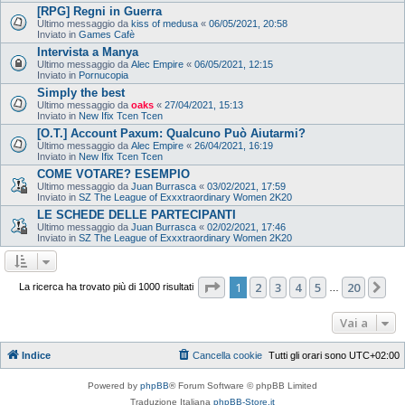
[RPG] Regni in Guerra
Ultimo messaggio da
kiss of medusa
«
06/05/2021, 20:58
Inviato in
Games Cafè
Intervista a Manya
Ultimo messaggio da
Alec Empire
«
06/05/2021, 12:15
Inviato in
Pornucopia
Simply the best
Ultimo messaggio da
oaks
«
27/04/2021, 15:13
Inviato in
New Ifix Tcen Tcen
[O.T.] Account Paxum: Qualcuno Può Aiutarmi?
Ultimo messaggio da
Alec Empire
«
26/04/2021, 16:19
Inviato in
New Ifix Tcen Tcen
COME VOTARE? ESEMPIO
Ultimo messaggio da
Juan Burrasca
«
03/02/2021, 17:59
Inviato in
SZ The League of Exxxtraordinary Women 2K20
LE SCHEDE DELLE PARTECIPANTI
Ultimo messaggio da
Juan Burrasca
«
02/02/2021, 17:46
Inviato in
SZ The League of Exxxtraordinary Women 2K20
Pagina
1
di
20
1
2
3
4
5
20
Pr
La ricerca ha trovato più di 1000 risultati
…
Vai a
Indice
Cancella cookie
Tutti gli orari sono
UTC+02:00
Powered by
phpBB
® Forum Software © phpBB Limited
Traduzione Italiana
phpBB-Store.it