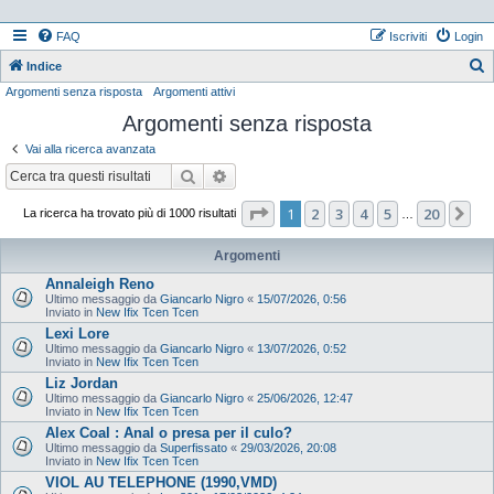
FAQ
Iscriviti
Login
Indice
Argomenti senza risposta
Argomenti attivi
e
Argomenti senza risposta
r
c
Vai alla ricerca avanzata
a
Cerca
Ricerca avanzata
Pagina
1
di
20
1
2
3
4
5
20
Pr
La ricerca ha trovato più di 1000 risultati
…
Argomenti
Annaleigh Reno
Ultimo messaggio da
Giancarlo Nigro
«
15/07/2026, 0:56
Inviato in
New Ifix Tcen Tcen
Lexi Lore
Ultimo messaggio da
Giancarlo Nigro
«
13/07/2026, 0:52
Inviato in
New Ifix Tcen Tcen
Liz Jordan
Ultimo messaggio da
Giancarlo Nigro
«
25/06/2026, 12:47
Inviato in
New Ifix Tcen Tcen
Alex Coal : Anal o presa per il culo?
Ultimo messaggio da
Superfissato
«
29/03/2026, 20:08
Inviato in
New Ifix Tcen Tcen
VIOL AU TELEPHONE (1990,VMD)