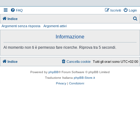
FAQ
Iscriviti
Login
Indice
Argomenti senza risposta
Argomenti attivi
e
r
Informazione
c
Al momento non ti è permesso fare ricerche. Riprova tra 5 secondi.
a
Indice
Cancella cookie
Tutti gli orari sono
UTC+02:00
Powered by
phpBB
® Forum Software © phpBB Limited
Traduzione Italiana
phpBB-Store.it
Privacy
|
Condizioni