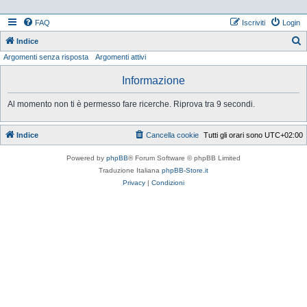
FAQ
Iscriviti
Login
Indice
Argomenti senza risposta
Argomenti attivi
e
r
Informazione
c
Al momento non ti è permesso fare ricerche. Riprova tra 9 secondi.
a
Indice
Cancella cookie
Tutti gli orari sono
UTC+02:00
Powered by
phpBB
® Forum Software © phpBB Limited
Traduzione Italiana
phpBB-Store.it
Privacy
|
Condizioni