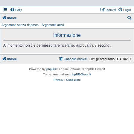
FAQ
Iscriviti
Login
Indice
Argomenti senza risposta
Argomenti attivi
e
r
Informazione
c
Al momento non ti è permesso fare ricerche. Riprova tra 8 secondi.
a
Indice
Cancella cookie
Tutti gli orari sono
UTC+02:00
Powered by
phpBB
® Forum Software © phpBB Limited
Traduzione Italiana
phpBB-Store.it
Privacy
|
Condizioni