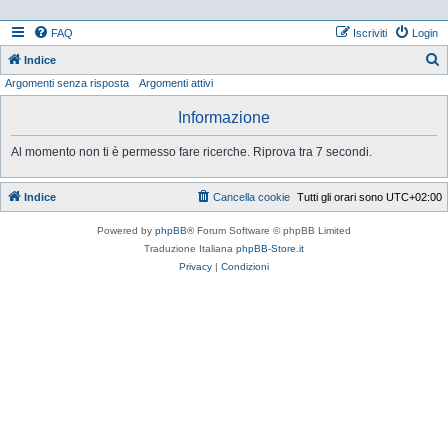
FAQ
Iscriviti
Login
Indice
Argomenti senza risposta
Argomenti attivi
e
r
Informazione
c
Al momento non ti è permesso fare ricerche. Riprova tra 7 secondi.
a
Indice
Cancella cookie
Tutti gli orari sono
UTC+02:00
Powered by
phpBB
® Forum Software © phpBB Limited
Traduzione Italiana
phpBB-Store.it
Privacy
|
Condizioni