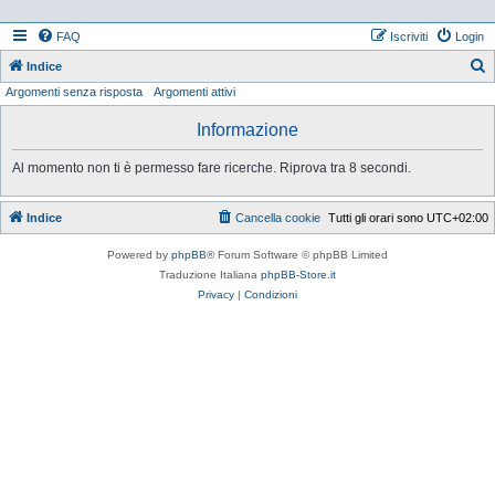
FAQ
Iscriviti
Login
Indice
Argomenti senza risposta
Argomenti attivi
e
r
Informazione
c
Al momento non ti è permesso fare ricerche. Riprova tra 8 secondi.
a
Indice
Cancella cookie
Tutti gli orari sono
UTC+02:00
Powered by
phpBB
® Forum Software © phpBB Limited
Traduzione Italiana
phpBB-Store.it
Privacy
|
Condizioni