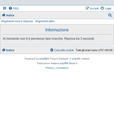
FAQ
Iscriviti
Login
Indice
Argomenti senza risposta
Argomenti attivi
e
r
Informazione
c
Al momento non ti è permesso fare ricerche. Riprova tra 3 secondi.
a
Indice
Cancella cookie
Tutti gli orari sono
UTC+02:00
Powered by
phpBB
® Forum Software © phpBB Limited
Traduzione Italiana
phpBB-Store.it
Privacy
|
Condizioni