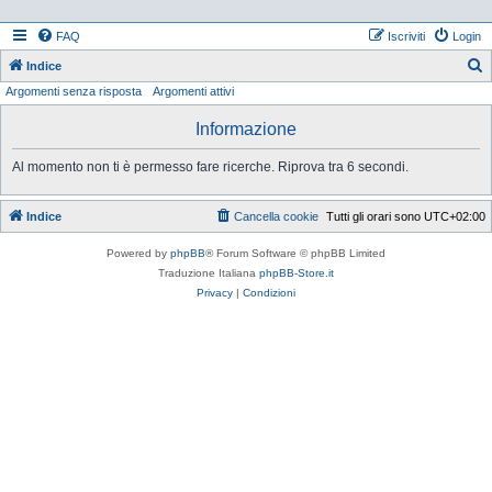
FAQ
Iscriviti
Login
Indice
Argomenti senza risposta
Argomenti attivi
e
r
Informazione
c
Al momento non ti è permesso fare ricerche. Riprova tra 6 secondi.
a
Indice
Cancella cookie
Tutti gli orari sono
UTC+02:00
Powered by
phpBB
® Forum Software © phpBB Limited
Traduzione Italiana
phpBB-Store.it
Privacy
|
Condizioni