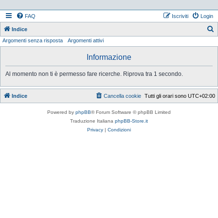
FAQ
Iscriviti
Login
Indice
Argomenti senza risposta
Argomenti attivi
e
r
Informazione
c
Al momento non ti è permesso fare ricerche. Riprova tra 1 secondo.
a
Indice
Cancella cookie
Tutti gli orari sono
UTC+02:00
Powered by
phpBB
® Forum Software © phpBB Limited
Traduzione Italiana
phpBB-Store.it
Privacy
|
Condizioni