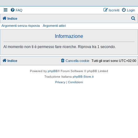
FAQ
Iscriviti
Login
Indice
Argomenti senza risposta
Argomenti attivi
e
r
Informazione
c
Al momento non ti è permesso fare ricerche. Riprova tra 1 secondo.
a
Indice
Cancella cookie
Tutti gli orari sono
UTC+02:00
Powered by
phpBB
® Forum Software © phpBB Limited
Traduzione Italiana
phpBB-Store.it
Privacy
|
Condizioni