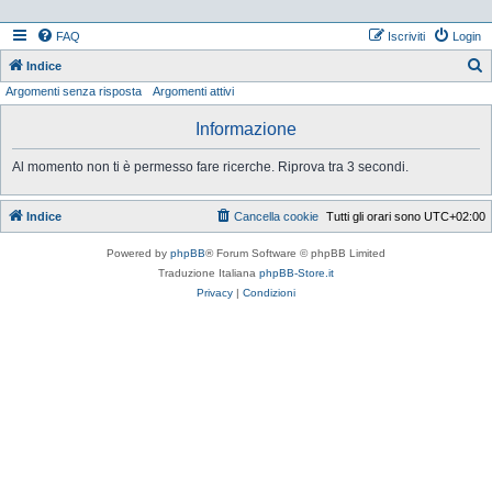
FAQ
Iscriviti
Login
Indice
Argomenti senza risposta
Argomenti attivi
e
r
Informazione
c
Al momento non ti è permesso fare ricerche. Riprova tra 3 secondi.
a
Indice
Cancella cookie
Tutti gli orari sono
UTC+02:00
Powered by
phpBB
® Forum Software © phpBB Limited
Traduzione Italiana
phpBB-Store.it
Privacy
|
Condizioni