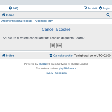
FAQ
Iscriviti
Login
Indice
Argomenti senza risposta
Argomenti attivi
e
r
Cancella cookie
c
Sei sicuro di volere cancellare tutti i cookie di questa Board?
a
Indice
Cancella cookie
Tutti gli orari sono
UTC+02:00
Powered by
phpBB
® Forum Software © phpBB Limited
Traduzione Italiana
phpBB-Store.it
Privacy
|
Condizioni