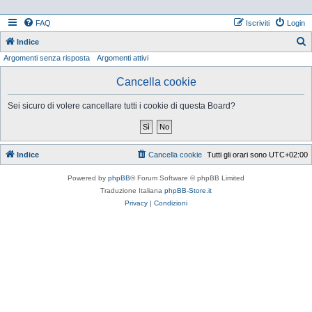
FAQ
Iscriviti
Login
Indice
Argomenti senza risposta
Argomenti attivi
e
r
Cancella cookie
c
Sei sicuro di volere cancellare tutti i cookie di questa Board?
a
Indice
Cancella cookie
Tutti gli orari sono
UTC+02:00
Powered by
phpBB
® Forum Software © phpBB Limited
Traduzione Italiana
phpBB-Store.it
Privacy
|
Condizioni