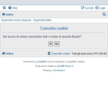
FAQ
Iscriviti
Login
Indice
Argomenti senza risposta
Argomenti attivi
e
r
Cancella cookie
c
Sei sicuro di volere cancellare tutti i cookie di questa Board?
a
Indice
Cancella cookie
Tutti gli orari sono
UTC+02:00
Powered by
phpBB
® Forum Software © phpBB Limited
Traduzione Italiana
phpBB-Store.it
Privacy
|
Condizioni