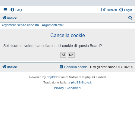
FAQ
Iscriviti
Login
Indice
Argomenti senza risposta
Argomenti attivi
e
r
Cancella cookie
c
Sei sicuro di volere cancellare tutti i cookie di questa Board?
a
Indice
Cancella cookie
Tutti gli orari sono
UTC+02:00
Powered by
phpBB
® Forum Software © phpBB Limited
Traduzione Italiana
phpBB-Store.it
Privacy
|
Condizioni