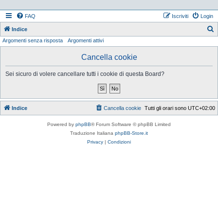
FAQ
Iscriviti
Login
Indice
Argomenti senza risposta
Argomenti attivi
e
r
Cancella cookie
c
Sei sicuro di volere cancellare tutti i cookie di questa Board?
a
Indice
Cancella cookie
Tutti gli orari sono
UTC+02:00
Powered by
phpBB
® Forum Software © phpBB Limited
Traduzione Italiana
phpBB-Store.it
Privacy
|
Condizioni