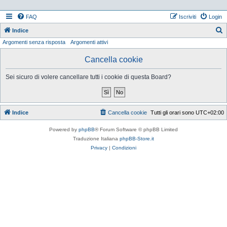
FAQ
Iscriviti
Login
Indice
Argomenti senza risposta
Argomenti attivi
e
r
Cancella cookie
c
Sei sicuro di volere cancellare tutti i cookie di questa Board?
a
Indice
Cancella cookie
Tutti gli orari sono
UTC+02:00
Powered by
phpBB
® Forum Software © phpBB Limited
Traduzione Italiana
phpBB-Store.it
Privacy
|
Condizioni