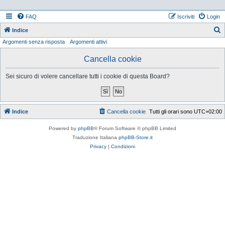
FAQ
Iscriviti
Login
Indice
Argomenti senza risposta
Argomenti attivi
e
r
Cancella cookie
c
Sei sicuro di volere cancellare tutti i cookie di questa Board?
a
Indice
Cancella cookie
Tutti gli orari sono
UTC+02:00
Powered by
phpBB
® Forum Software © phpBB Limited
Traduzione Italiana
phpBB-Store.it
Privacy
|
Condizioni