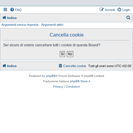
FAQ
Iscriviti
Login
Indice
Argomenti senza risposta
Argomenti attivi
e
r
Cancella cookie
c
Sei sicuro di volere cancellare tutti i cookie di questa Board?
a
Indice
Cancella cookie
Tutti gli orari sono
UTC+02:00
Powered by
phpBB
® Forum Software © phpBB Limited
Traduzione Italiana
phpBB-Store.it
Privacy
|
Condizioni