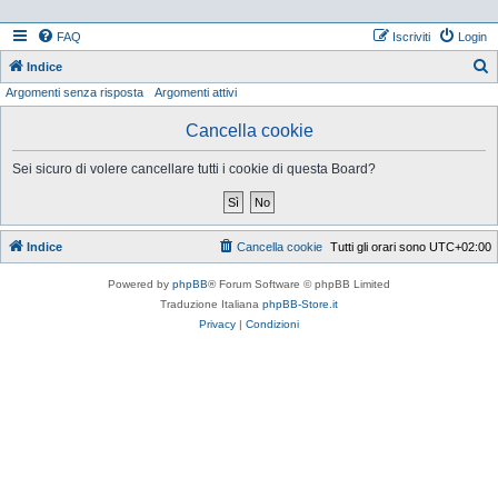
FAQ
Iscriviti
Login
Indice
Argomenti senza risposta
Argomenti attivi
e
r
Cancella cookie
c
Sei sicuro di volere cancellare tutti i cookie di questa Board?
a
Indice
Cancella cookie
Tutti gli orari sono
UTC+02:00
Powered by
phpBB
® Forum Software © phpBB Limited
Traduzione Italiana
phpBB-Store.it
Privacy
|
Condizioni