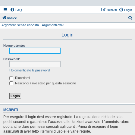
FAQ
Iscriviti
Login
Indice
Argomenti senza risposta
Argomenti attivi
e
r
Login
c
Nome utente:
a
Password:
Ho dimenticato la password
Ricordami
Nascondi il mio stato per questa sessione
ISCRIVITI
Per eseguire il login devi essere registrato. La registrazione richiede solo
pochi secondi e garantisce l’accesso alle funzioni avanzate. L’amministratore
può anche dare permessi speciali agli utenti. Prima di eseguire il login
assicurati di aver letto i termini d’uso e le varie regole.