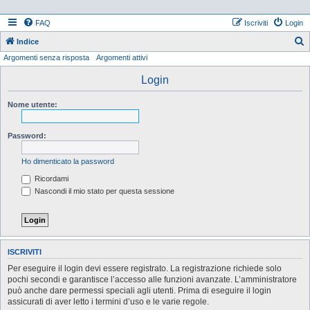
FAQ
Iscriviti
Login
Indice
Argomenti senza risposta
Argomenti attivi
e
r
Login
c
Nome utente:
a
Password:
Ho dimenticato la password
Ricordami
Nascondi il mio stato per questa sessione
ISCRIVITI
Per eseguire il login devi essere registrato. La registrazione richiede solo
pochi secondi e garantisce l’accesso alle funzioni avanzate. L’amministratore
può anche dare permessi speciali agli utenti. Prima di eseguire il login
assicurati di aver letto i termini d’uso e le varie regole.