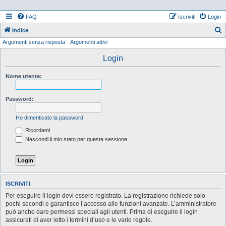
FAQ
Iscriviti
Login
Indice
Argomenti senza risposta
Argomenti attivi
e
r
Login
c
Nome utente:
a
Password:
Ho dimenticato la password
Ricordami
Nascondi il mio stato per questa sessione
ISCRIVITI
Per eseguire il login devi essere registrato. La registrazione richiede solo
pochi secondi e garantisce l’accesso alle funzioni avanzate. L’amministratore
può anche dare permessi speciali agli utenti. Prima di eseguire il login
assicurati di aver letto i termini d’uso e le varie regole.