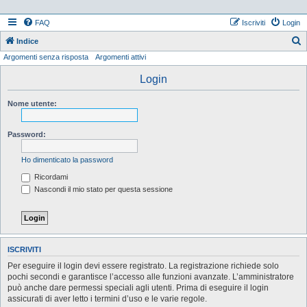
FAQ
Iscriviti
Login
Indice
Argomenti senza risposta
Argomenti attivi
e
r
Login
c
Nome utente:
a
Password:
Ho dimenticato la password
Ricordami
Nascondi il mio stato per questa sessione
ISCRIVITI
Per eseguire il login devi essere registrato. La registrazione richiede solo
pochi secondi e garantisce l’accesso alle funzioni avanzate. L’amministratore
può anche dare permessi speciali agli utenti. Prima di eseguire il login
assicurati di aver letto i termini d’uso e le varie regole.