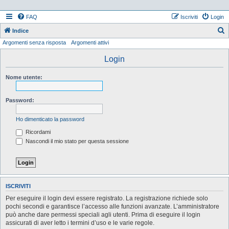
FAQ
Iscriviti
Login
Indice
Argomenti senza risposta
Argomenti attivi
e
r
Login
c
Nome utente:
a
Password:
Ho dimenticato la password
Ricordami
Nascondi il mio stato per questa sessione
ISCRIVITI
Per eseguire il login devi essere registrato. La registrazione richiede solo
pochi secondi e garantisce l’accesso alle funzioni avanzate. L’amministratore
può anche dare permessi speciali agli utenti. Prima di eseguire il login
assicurati di aver letto i termini d’uso e le varie regole.