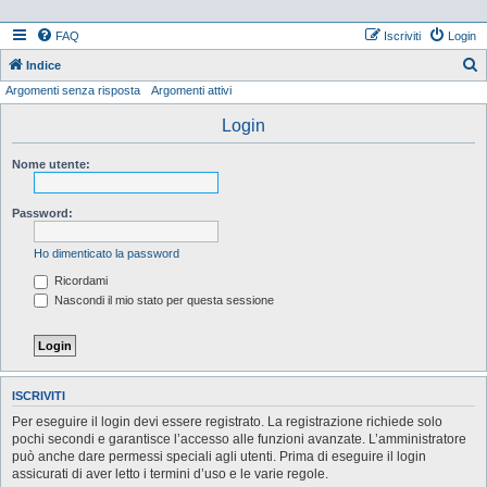
FAQ
Iscriviti
Login
Indice
Argomenti senza risposta
Argomenti attivi
e
r
Login
c
Nome utente:
a
Password:
Ho dimenticato la password
Ricordami
Nascondi il mio stato per questa sessione
ISCRIVITI
Per eseguire il login devi essere registrato. La registrazione richiede solo
pochi secondi e garantisce l’accesso alle funzioni avanzate. L’amministratore
può anche dare permessi speciali agli utenti. Prima di eseguire il login
assicurati di aver letto i termini d’uso e le varie regole.