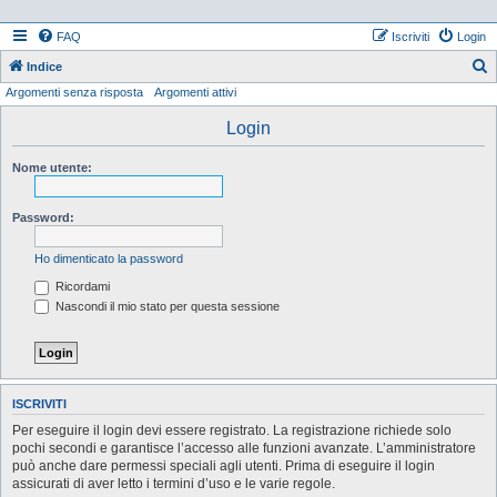
FAQ
Iscriviti
Login
Indice
Argomenti senza risposta
Argomenti attivi
e
r
Login
c
Nome utente:
a
Password:
Ho dimenticato la password
Ricordami
Nascondi il mio stato per questa sessione
ISCRIVITI
Per eseguire il login devi essere registrato. La registrazione richiede solo
pochi secondi e garantisce l’accesso alle funzioni avanzate. L’amministratore
può anche dare permessi speciali agli utenti. Prima di eseguire il login
assicurati di aver letto i termini d’uso e le varie regole.