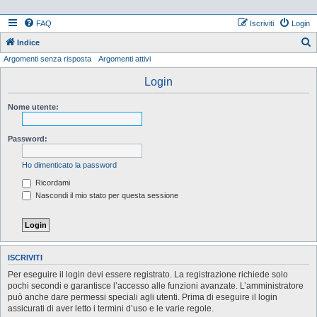
FAQ
Iscriviti
Login
Indice
Argomenti senza risposta
Argomenti attivi
e
r
Login
c
Nome utente:
a
Password:
Ho dimenticato la password
Ricordami
Nascondi il mio stato per questa sessione
ISCRIVITI
Per eseguire il login devi essere registrato. La registrazione richiede solo
pochi secondi e garantisce l’accesso alle funzioni avanzate. L’amministratore
può anche dare permessi speciali agli utenti. Prima di eseguire il login
assicurati di aver letto i termini d’uso e le varie regole.