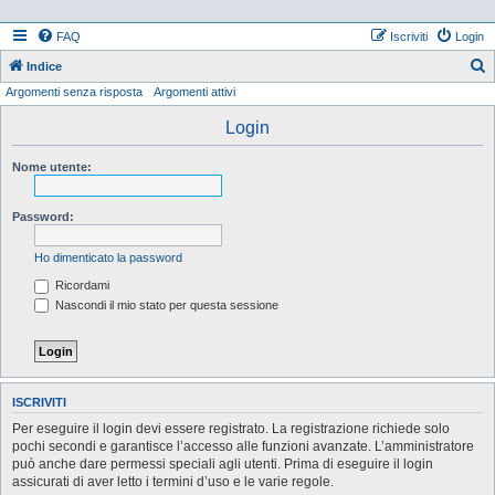
FAQ
Iscriviti
Login
Indice
Argomenti senza risposta
Argomenti attivi
e
r
Login
c
Nome utente:
a
Password:
Ho dimenticato la password
Ricordami
Nascondi il mio stato per questa sessione
ISCRIVITI
Per eseguire il login devi essere registrato. La registrazione richiede solo
pochi secondi e garantisce l’accesso alle funzioni avanzate. L’amministratore
può anche dare permessi speciali agli utenti. Prima di eseguire il login
assicurati di aver letto i termini d’uso e le varie regole.