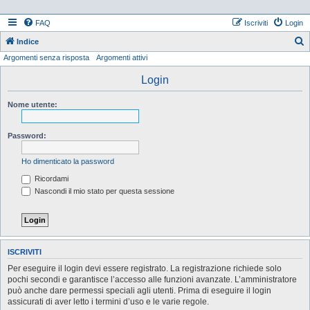
FAQ
Iscriviti
Login
Indice
Argomenti senza risposta
Argomenti attivi
e
r
Login
c
Nome utente:
a
Password:
Ho dimenticato la password
Ricordami
Nascondi il mio stato per questa sessione
ISCRIVITI
Per eseguire il login devi essere registrato. La registrazione richiede solo
pochi secondi e garantisce l’accesso alle funzioni avanzate. L’amministratore
può anche dare permessi speciali agli utenti. Prima di eseguire il login
assicurati di aver letto i termini d’uso e le varie regole.