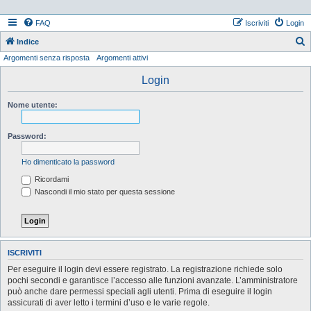
FAQ
Iscriviti
Login
Indice
Argomenti senza risposta
Argomenti attivi
e
r
Login
c
Nome utente:
a
Password:
Ho dimenticato la password
Ricordami
Nascondi il mio stato per questa sessione
ISCRIVITI
Per eseguire il login devi essere registrato. La registrazione richiede solo
pochi secondi e garantisce l’accesso alle funzioni avanzate. L’amministratore
può anche dare permessi speciali agli utenti. Prima di eseguire il login
assicurati di aver letto i termini d’uso e le varie regole.