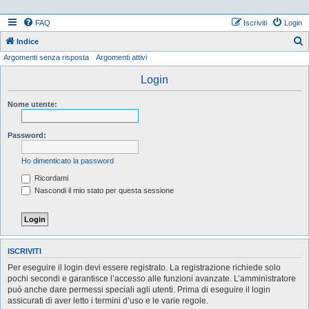
FAQ
Iscriviti
Login
Indice
Argomenti senza risposta
Argomenti attivi
e
r
Login
c
Nome utente:
a
Password:
Ho dimenticato la password
Ricordami
Nascondi il mio stato per questa sessione
ISCRIVITI
Per eseguire il login devi essere registrato. La registrazione richiede solo
pochi secondi e garantisce l’accesso alle funzioni avanzate. L’amministratore
può anche dare permessi speciali agli utenti. Prima di eseguire il login
assicurati di aver letto i termini d’uso e le varie regole.