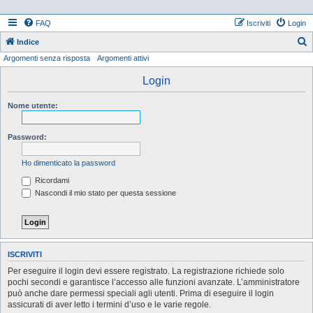
FAQ
Iscriviti
Login
Indice
Argomenti senza risposta
Argomenti attivi
e
r
Login
c
Nome utente:
a
Password:
Ho dimenticato la password
Ricordami
Nascondi il mio stato per questa sessione
ISCRIVITI
Per eseguire il login devi essere registrato. La registrazione richiede solo
pochi secondi e garantisce l’accesso alle funzioni avanzate. L’amministratore
può anche dare permessi speciali agli utenti. Prima di eseguire il login
assicurati di aver letto i termini d’uso e le varie regole.