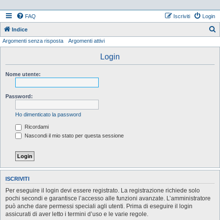
FAQ
Iscriviti
Login
Indice
Argomenti senza risposta
Argomenti attivi
e
r
Login
c
Nome utente:
a
Password:
Ho dimenticato la password
Ricordami
Nascondi il mio stato per questa sessione
ISCRIVITI
Per eseguire il login devi essere registrato. La registrazione richiede solo
pochi secondi e garantisce l’accesso alle funzioni avanzate. L’amministratore
può anche dare permessi speciali agli utenti. Prima di eseguire il login
assicurati di aver letto i termini d’uso e le varie regole.