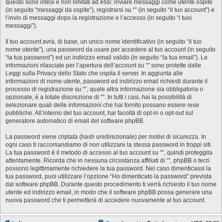
questo sono intesi e non limitati ad essi: inviare messaggi come utente ospite
(in seguito “messaggi da ospite”), registrarsi su “” (in seguito “il tuo account”) e
l’invio di messaggi dopo la registrazione e l’accesso (in seguito “i tuoi
messaggi”).
Il tuo account avrà, di base, un unico nome identificativo (in seguito “il tuo
nome utente”), una password da usare per accedere al tuo account (in seguito
“la tua password”) ed un indirizzo email valido (in seguito “la tua email”). Le
informazioni rilasciate per l’apertura dell’account su “” sono protette dalle
Leggi sulla Privacy dello Stato che ospita il server. In aggiunta alle
informazioni di nome utente, password ed indirizzo email richiesti durante il
processo di registrazione su “”, quale altra informazione sia obbligatoria o
opzionale, è a totale discrezione di “”. In tutti i casi, hai la possibilità di
selezionare quali delle informazioni che hai fornito possano essere rese
pubbliche. All’interno del tuo account, hai facoltà di opt-in o opt-out sul
generatore automatico di email del software phpBB.
La password viene criptata (hash unidirezionale) per motivi di sicurezza. In
ogni caso ti raccomandiamo di non utilizzare la stessa password in troppi siti.
La tua password è il metodo di accesso al tuo account su “”, quindi proteggila
attentamente. Ricorda che in nessuna circostanza affiliati di “”, phpBB o terzi
possono legittimamente richiedere la tua password. Nel caso dimenticassi la
tua password, puoi utilizzare l’opzione “Ho dimenticato la password” prevista
dal software phpBB. Durante questo procedimento ti verrà richiesto il tuo nome
utente ed indirizzo email, in modo che il software phpBB possa generare una
nuova password che ti permetterà di accedere nuovamente al tuo account.