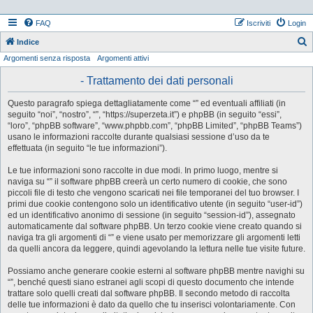
FAQ
Iscriviti
Login
Indice
Argomenti senza risposta
Argomenti attivi
e
r
- Trattamento dei dati personali
c
Questo paragrafo spiega dettagliatamente come “” ed eventuali affiliati (in
a
seguito “noi”, “nostro”, “”, “https://superzeta.it”) e phpBB (in seguito “essi”,
“loro”, “phpBB software”, “www.phpbb.com”, “phpBB Limited”, “phpBB Teams”)
usano le informazioni raccolte durante qualsiasi sessione d’uso da te
effettuata (in seguito “le tue informazioni”).
Le tue informazioni sono raccolte in due modi. In primo luogo, mentre si
naviga su “” il software phpBB creerà un certo numero di cookie, che sono
piccoli file di testo che vengono scaricati nei file temporanei del tuo browser. I
primi due cookie contengono solo un identificativo utente (in seguito “user-id”)
ed un identificativo anonimo di sessione (in seguito “session-id”), assegnato
automaticamente dal software phpBB. Un terzo cookie viene creato quando si
naviga tra gli argomenti di “” e viene usato per memorizzare gli argomenti letti
da quelli ancora da leggere, quindi agevolando la lettura nelle tue visite future.
Possiamo anche generare cookie esterni al software phpBB mentre navighi su
“”, benché questi siano estranei agli scopi di questo documento che intende
trattare solo quelli creati dal software phpBB. Il secondo metodo di raccolta
delle tue informazioni è dato da quello che tu inserisci volontariamente. Con