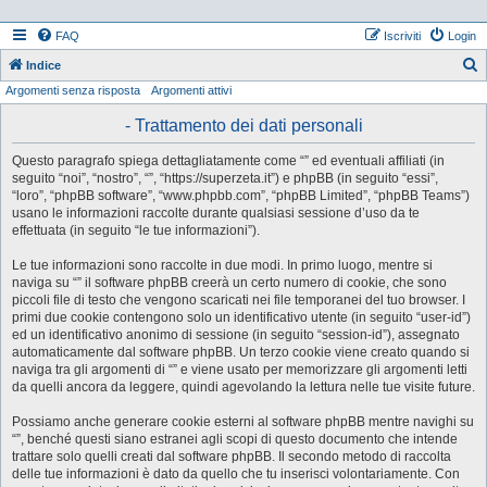
FAQ
Iscriviti
Login
Indice
Argomenti senza risposta
Argomenti attivi
e
r
- Trattamento dei dati personali
c
Questo paragrafo spiega dettagliatamente come “” ed eventuali affiliati (in
a
seguito “noi”, “nostro”, “”, “https://superzeta.it”) e phpBB (in seguito “essi”,
“loro”, “phpBB software”, “www.phpbb.com”, “phpBB Limited”, “phpBB Teams”)
usano le informazioni raccolte durante qualsiasi sessione d’uso da te
effettuata (in seguito “le tue informazioni”).
Le tue informazioni sono raccolte in due modi. In primo luogo, mentre si
naviga su “” il software phpBB creerà un certo numero di cookie, che sono
piccoli file di testo che vengono scaricati nei file temporanei del tuo browser. I
primi due cookie contengono solo un identificativo utente (in seguito “user-id”)
ed un identificativo anonimo di sessione (in seguito “session-id”), assegnato
automaticamente dal software phpBB. Un terzo cookie viene creato quando si
naviga tra gli argomenti di “” e viene usato per memorizzare gli argomenti letti
da quelli ancora da leggere, quindi agevolando la lettura nelle tue visite future.
Possiamo anche generare cookie esterni al software phpBB mentre navighi su
“”, benché questi siano estranei agli scopi di questo documento che intende
trattare solo quelli creati dal software phpBB. Il secondo metodo di raccolta
delle tue informazioni è dato da quello che tu inserisci volontariamente. Con