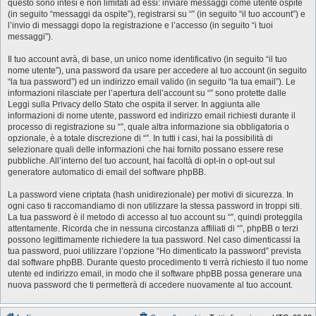
questo sono intesi e non limitati ad essi: inviare messaggi come utente ospite
(in seguito “messaggi da ospite”), registrarsi su “” (in seguito “il tuo account”) e
l’invio di messaggi dopo la registrazione e l’accesso (in seguito “i tuoi
messaggi”).
Il tuo account avrà, di base, un unico nome identificativo (in seguito “il tuo
nome utente”), una password da usare per accedere al tuo account (in seguito
“la tua password”) ed un indirizzo email valido (in seguito “la tua email”). Le
informazioni rilasciate per l’apertura dell’account su “” sono protette dalle
Leggi sulla Privacy dello Stato che ospita il server. In aggiunta alle
informazioni di nome utente, password ed indirizzo email richiesti durante il
processo di registrazione su “”, quale altra informazione sia obbligatoria o
opzionale, è a totale discrezione di “”. In tutti i casi, hai la possibilità di
selezionare quali delle informazioni che hai fornito possano essere rese
pubbliche. All’interno del tuo account, hai facoltà di opt-in o opt-out sul
generatore automatico di email del software phpBB.
La password viene criptata (hash unidirezionale) per motivi di sicurezza. In
ogni caso ti raccomandiamo di non utilizzare la stessa password in troppi siti.
La tua password è il metodo di accesso al tuo account su “”, quindi proteggila
attentamente. Ricorda che in nessuna circostanza affiliati di “”, phpBB o terzi
possono legittimamente richiedere la tua password. Nel caso dimenticassi la
tua password, puoi utilizzare l’opzione “Ho dimenticato la password” prevista
dal software phpBB. Durante questo procedimento ti verrà richiesto il tuo nome
utente ed indirizzo email, in modo che il software phpBB possa generare una
nuova password che ti permetterà di accedere nuovamente al tuo account.