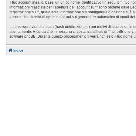
Il tuo account avrà, di base, un unico nome identificativo (in seguito “il tuo 
informazioni rilasciate per l’apertura dell’account su “” sono protette dalle Le
registrazione su “”, quale altra informazione sia obbligatoria o opzionale, è a t
account, hai facoltà di opt-in o opt-out sul generatore automatico di email de
La password viene criptata (hash unidirezionale) per motivi di sicurezza. In o
attentamente. Ricorda che in nessuna circostanza affiliati di “”, phpBB o ter
software phpBB. Durante questo procedimento ti verrà richiesto il tuo nome 
Indice