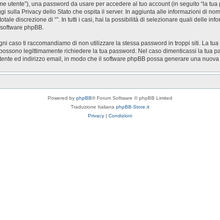
nome utente”), una password da usare per accedere al tuo account (in seguito “la tua 
ggi sulla Privacy dello Stato che ospita il server. In aggiunta alle informazioni di n
otale discrezione di “”. In tutti i casi, hai la possibilità di selezionare quali delle 
l software phpBB.
gni caso ti raccomandiamo di non utilizzare la stessa password in troppi siti. La tua
zi possono legittimamente richiedere la tua password. Nel caso dimenticassi la tua p
utente ed indirizzo email, in modo che il software phpBB possa generare una nuov
Powered by
phpBB
® Forum Software © phpBB Limited
Traduzione Italiana
phpBB-Store.it
Privacy
|
Condizioni