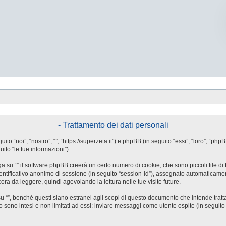
- Trattamento dei dati personali
guito “noi”, “nostro”, “”, “https://superzeta.it”) e phpBB (in seguito “essi”, “loro”
ito “le tue informazioni”).
a su “” il software phpBB creerà un certo numero di cookie, che sono piccoli file di 
identificativo anonimo di sessione (in seguito “session-id”), assegnato automaticam
ora da leggere, quindi agevolando la lettura nelle tue visite future.
”, benché questi siano estranei agli scopi di questo documento che intende trattar
ono intesi e non limitati ad essi: inviare messaggi come utente ospite (in seguito “me