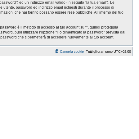
password”) ed un indirizzo email valido (in seguito “la tua email”). Le
ome utente, password ed indirizzo email richiesti durante il processo di
informazioni che hai fornito possano essere rese pubbliche. All’interno del tuo
 password è il metodo di accesso al tuo account su “”, quindi proteggila
assword, puoi utilizzare l’opzione “Ho dimenticato la password” prevista dal
a password che ti permetterà di accedere nuovamente al tuo account.
Cancella cookie
Tutti gli orari sono
UTC+02:00