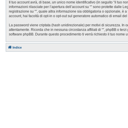
Il tuo account avrà, di base, un unico nome identificativo (in seguito “il tuo 
informazioni rilasciate per l’apertura dell’account su “” sono protette dalle Le
registrazione su “”, quale altra informazione sia obbligatoria o opzionale, è a t
account, hai facoltà di opt-in o opt-out sul generatore automatico di email de
La password viene criptata (hash unidirezionale) per motivi di sicurezza. In o
attentamente. Ricorda che in nessuna circostanza affiliati di “”, phpBB o ter
software phpBB. Durante questo procedimento ti verrà richiesto il tuo nome 
Indice