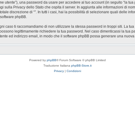
nome utente”), una password da usare per accedere al tuo account (in seguito “la tua 
ggi sulla Privacy dello Stato che ospita il server. In aggiunta alle informazioni di n
otale discrezione di “”. In tutti i casi, hai la possibilità di selezionare quali delle 
l software phpBB.
gni caso ti raccomandiamo di non utilizzare la stessa password in troppi siti. La tua
zi possono legittimamente richiedere la tua password. Nel caso dimenticassi la tua p
utente ed indirizzo email, in modo che il software phpBB possa generare una nuov
Powered by
phpBB
® Forum Software © phpBB Limited
Traduzione Italiana
phpBB-Store.it
Privacy
|
Condizioni