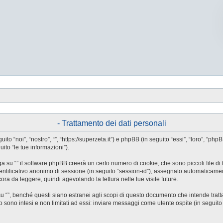
- Trattamento dei dati personali
guito “noi”, “nostro”, “”, “https://superzeta.it”) e phpBB (in seguito “essi”, “loro”
ito “le tue informazioni”).
a su “” il software phpBB creerà un certo numero di cookie, che sono piccoli file di 
identificativo anonimo di sessione (in seguito “session-id”), assegnato automaticam
ora da leggere, quindi agevolando la lettura nelle tue visite future.
”, benché questi siano estranei agli scopi di questo documento che intende trattar
ono intesi e non limitati ad essi: inviare messaggi come utente ospite (in seguito “me