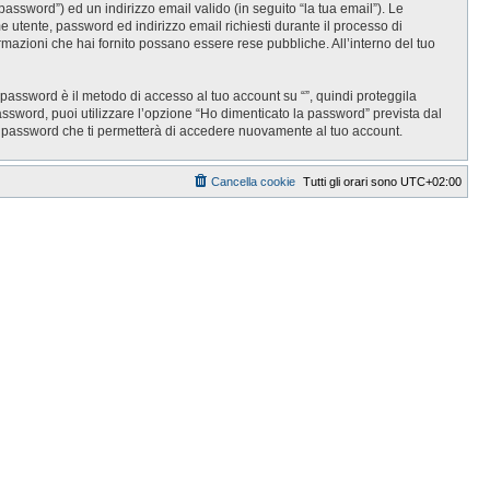
password”) ed un indirizzo email valido (in seguito “la tua email”). Le
ome utente, password ed indirizzo email richiesti durante il processo di
informazioni che hai fornito possano essere rese pubbliche. All’interno del tuo
 password è il metodo di accesso al tuo account su “”, quindi proteggila
assword, puoi utilizzare l’opzione “Ho dimenticato la password” prevista dal
a password che ti permetterà di accedere nuovamente al tuo account.
Cancella cookie
Tutti gli orari sono
UTC+02:00