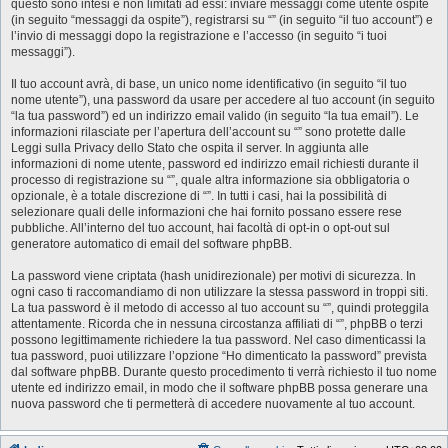
questo sono intesi e non limitati ad essi: inviare messaggi come utente ospite
(in seguito “messaggi da ospite”), registrarsi su “” (in seguito “il tuo account”) e
l’invio di messaggi dopo la registrazione e l’accesso (in seguito “i tuoi
messaggi”).
Il tuo account avrà, di base, un unico nome identificativo (in seguito “il tuo
nome utente”), una password da usare per accedere al tuo account (in seguito
“la tua password”) ed un indirizzo email valido (in seguito “la tua email”). Le
informazioni rilasciate per l’apertura dell’account su “” sono protette dalle
Leggi sulla Privacy dello Stato che ospita il server. In aggiunta alle
informazioni di nome utente, password ed indirizzo email richiesti durante il
processo di registrazione su “”, quale altra informazione sia obbligatoria o
opzionale, è a totale discrezione di “”. In tutti i casi, hai la possibilità di
selezionare quali delle informazioni che hai fornito possano essere rese
pubbliche. All’interno del tuo account, hai facoltà di opt-in o opt-out sul
generatore automatico di email del software phpBB.
La password viene criptata (hash unidirezionale) per motivi di sicurezza. In
ogni caso ti raccomandiamo di non utilizzare la stessa password in troppi siti.
La tua password è il metodo di accesso al tuo account su “”, quindi proteggila
attentamente. Ricorda che in nessuna circostanza affiliati di “”, phpBB o terzi
possono legittimamente richiedere la tua password. Nel caso dimenticassi la
tua password, puoi utilizzare l’opzione “Ho dimenticato la password” prevista
dal software phpBB. Durante questo procedimento ti verrà richiesto il tuo nome
utente ed indirizzo email, in modo che il software phpBB possa generare una
nuova password che ti permetterà di accedere nuovamente al tuo account.