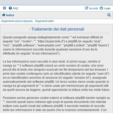
FAQ
Iscriviti
Login
Indice
Argomenti senza risposta
Argomenti attivi
e
r
- Trattamento dei dati personali
c
Questo paragrafo spiega dettagliatamente come “” ed eventuali affiliati (in
a
seguito “noi”, “nostro”, “”, “https://superzeta.it”) e phpBB (in seguito “essi”,
“loro”, “phpBB software”, “www.phpbb.com”, “phpBB Limited”, “phpBB Teams”)
usano le informazioni raccolte durante qualsiasi sessione d’uso da te
effettuata (in seguito “le tue informazioni”).
Le tue informazioni sono raccolte in due modi. In primo luogo, mentre si
naviga su “” il software phpBB creerà un certo numero di cookie, che sono
piccoli file di testo che vengono scaricati nei file temporanei del tuo browser. I
primi due cookie contengono solo un identificativo utente (in seguito “user-id”)
ed un identificativo anonimo di sessione (in seguito “session-id”), assegnato
automaticamente dal software phpBB. Un terzo cookie viene creato quando si
naviga tra gli argomenti di “” e viene usato per memorizzare gli argomenti letti
da quelli ancora da leggere, quindi agevolando la lettura nelle tue visite future.
Possiamo anche generare cookie esterni al software phpBB mentre navighi su
“”, benché questi siano estranei agli scopi di questo documento che intende
trattare solo quelli creati dal software phpBB. Il secondo metodo di raccolta
delle tue informazioni è dato da quello che tu inserisci volontariamente. Con