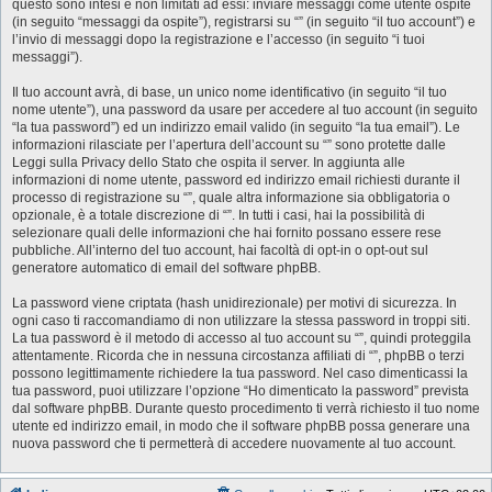
questo sono intesi e non limitati ad essi: inviare messaggi come utente ospite
(in seguito “messaggi da ospite”), registrarsi su “” (in seguito “il tuo account”) e
l’invio di messaggi dopo la registrazione e l’accesso (in seguito “i tuoi
messaggi”).
Il tuo account avrà, di base, un unico nome identificativo (in seguito “il tuo
nome utente”), una password da usare per accedere al tuo account (in seguito
“la tua password”) ed un indirizzo email valido (in seguito “la tua email”). Le
informazioni rilasciate per l’apertura dell’account su “” sono protette dalle
Leggi sulla Privacy dello Stato che ospita il server. In aggiunta alle
informazioni di nome utente, password ed indirizzo email richiesti durante il
processo di registrazione su “”, quale altra informazione sia obbligatoria o
opzionale, è a totale discrezione di “”. In tutti i casi, hai la possibilità di
selezionare quali delle informazioni che hai fornito possano essere rese
pubbliche. All’interno del tuo account, hai facoltà di opt-in o opt-out sul
generatore automatico di email del software phpBB.
La password viene criptata (hash unidirezionale) per motivi di sicurezza. In
ogni caso ti raccomandiamo di non utilizzare la stessa password in troppi siti.
La tua password è il metodo di accesso al tuo account su “”, quindi proteggila
attentamente. Ricorda che in nessuna circostanza affiliati di “”, phpBB o terzi
possono legittimamente richiedere la tua password. Nel caso dimenticassi la
tua password, puoi utilizzare l’opzione “Ho dimenticato la password” prevista
dal software phpBB. Durante questo procedimento ti verrà richiesto il tuo nome
utente ed indirizzo email, in modo che il software phpBB possa generare una
nuova password che ti permetterà di accedere nuovamente al tuo account.