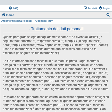
FAQ
Iscriviti
Login
Indice
Argomenti senza risposta
Argomenti attivi
e
r
- Trattamento dei dati personali
c
Questo paragrafo spiega dettagliatamente come “” ed eventuali affiliati (in
a
seguito “noi”, “nostro”, “”, “https://superzeta.it”) e phpBB (in seguito “essi”,
“loro”, “phpBB software”, “www.phpbb.com”, “phpBB Limited”, “phpBB Teams”)
usano le informazioni raccolte durante qualsiasi sessione d’uso da te
effettuata (in seguito “le tue informazioni”).
Le tue informazioni sono raccolte in due modi. In primo luogo, mentre si
naviga su “” il software phpBB creerà un certo numero di cookie, che sono
piccoli file di testo che vengono scaricati nei file temporanei del tuo browser. I
primi due cookie contengono solo un identificativo utente (in seguito “user-id”)
ed un identificativo anonimo di sessione (in seguito “session-id”), assegnato
automaticamente dal software phpBB. Un terzo cookie viene creato quando si
naviga tra gli argomenti di “” e viene usato per memorizzare gli argomenti letti
da quelli ancora da leggere, quindi agevolando la lettura nelle tue visite future.
Possiamo anche generare cookie esterni al software phpBB mentre navighi su
“”, benché questi siano estranei agli scopi di questo documento che intende
trattare solo quelli creati dal software phpBB. Il secondo metodo di raccolta
delle tue informazioni è dato da quello che tu inserisci volontariamente. Con