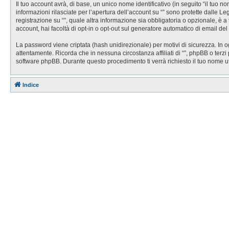
Il tuo account avrà, di base, un unico nome identificativo (in seguito “il tuo 
informazioni rilasciate per l’apertura dell’account su “” sono protette dalle Le
registrazione su “”, quale altra informazione sia obbligatoria o opzionale, è a t
account, hai facoltà di opt-in o opt-out sul generatore automatico di email de
La password viene criptata (hash unidirezionale) per motivi di sicurezza. In o
attentamente. Ricorda che in nessuna circostanza affiliati di “”, phpBB o ter
software phpBB. Durante questo procedimento ti verrà richiesto il tuo nome 
Indice