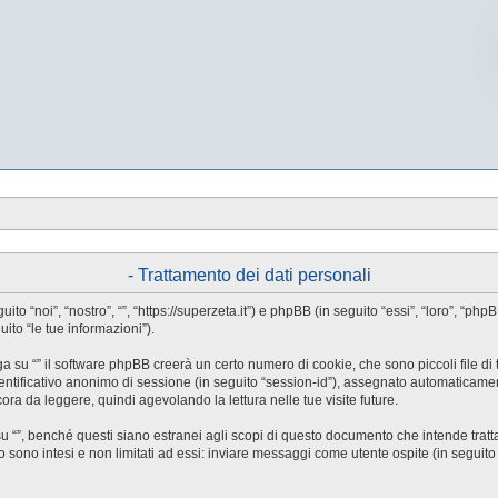
- Trattamento dei dati personali
guito “noi”, “nostro”, “”, “https://superzeta.it”) e phpBB (in seguito “essi”, “loro”
ito “le tue informazioni”).
a su “” il software phpBB creerà un certo numero di cookie, che sono piccoli file di 
identificativo anonimo di sessione (in seguito “session-id”), assegnato automaticam
ora da leggere, quindi agevolando la lettura nelle tue visite future.
”, benché questi siano estranei agli scopi di questo documento che intende trattar
ono intesi e non limitati ad essi: inviare messaggi come utente ospite (in seguito “me