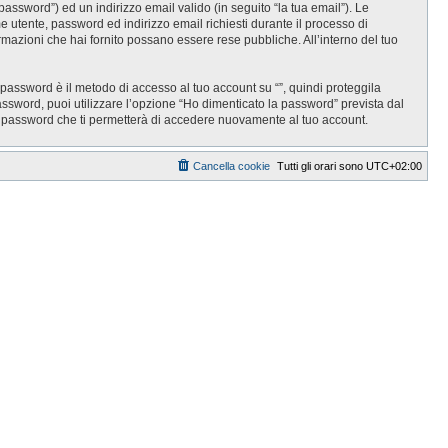
password”) ed un indirizzo email valido (in seguito “la tua email”). Le
ome utente, password ed indirizzo email richiesti durante il processo di
informazioni che hai fornito possano essere rese pubbliche. All’interno del tuo
 password è il metodo di accesso al tuo account su “”, quindi proteggila
assword, puoi utilizzare l’opzione “Ho dimenticato la password” prevista dal
a password che ti permetterà di accedere nuovamente al tuo account.
Cancella cookie
Tutti gli orari sono
UTC+02:00