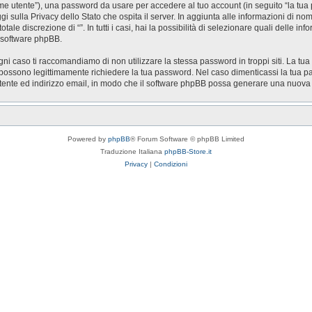
nome utente”), una password da usare per accedere al tuo account (in seguito “la tua 
ggi sulla Privacy dello Stato che ospita il server. In aggiunta alle informazioni di n
otale discrezione di “”. In tutti i casi, hai la possibilità di selezionare quali delle 
l software phpBB.
gni caso ti raccomandiamo di non utilizzare la stessa password in troppi siti. La tua
zi possono legittimamente richiedere la tua password. Nel caso dimenticassi la tua p
utente ed indirizzo email, in modo che il software phpBB possa generare una nuov
Powered by
phpBB
® Forum Software © phpBB Limited
Traduzione Italiana
phpBB-Store.it
Privacy
|
Condizioni