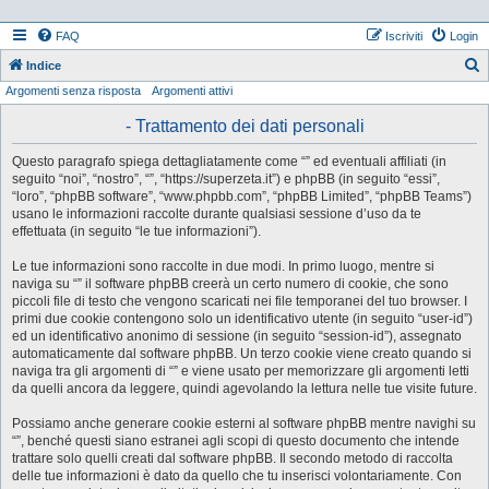
FAQ
Iscriviti
Login
Indice
Argomenti senza risposta
Argomenti attivi
e
r
- Trattamento dei dati personali
c
Questo paragrafo spiega dettagliatamente come “” ed eventuali affiliati (in
a
seguito “noi”, “nostro”, “”, “https://superzeta.it”) e phpBB (in seguito “essi”,
“loro”, “phpBB software”, “www.phpbb.com”, “phpBB Limited”, “phpBB Teams”)
usano le informazioni raccolte durante qualsiasi sessione d’uso da te
effettuata (in seguito “le tue informazioni”).
Le tue informazioni sono raccolte in due modi. In primo luogo, mentre si
naviga su “” il software phpBB creerà un certo numero di cookie, che sono
piccoli file di testo che vengono scaricati nei file temporanei del tuo browser. I
primi due cookie contengono solo un identificativo utente (in seguito “user-id”)
ed un identificativo anonimo di sessione (in seguito “session-id”), assegnato
automaticamente dal software phpBB. Un terzo cookie viene creato quando si
naviga tra gli argomenti di “” e viene usato per memorizzare gli argomenti letti
da quelli ancora da leggere, quindi agevolando la lettura nelle tue visite future.
Possiamo anche generare cookie esterni al software phpBB mentre navighi su
“”, benché questi siano estranei agli scopi di questo documento che intende
trattare solo quelli creati dal software phpBB. Il secondo metodo di raccolta
delle tue informazioni è dato da quello che tu inserisci volontariamente. Con