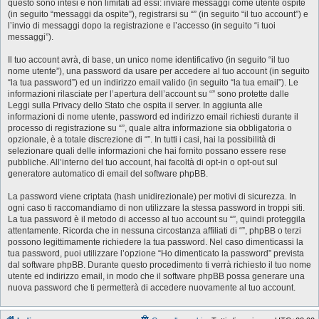
questo sono intesi e non limitati ad essi: inviare messaggi come utente ospite
(in seguito “messaggi da ospite”), registrarsi su “” (in seguito “il tuo account”) e
l’invio di messaggi dopo la registrazione e l’accesso (in seguito “i tuoi
messaggi”).
Il tuo account avrà, di base, un unico nome identificativo (in seguito “il tuo
nome utente”), una password da usare per accedere al tuo account (in seguito
“la tua password”) ed un indirizzo email valido (in seguito “la tua email”). Le
informazioni rilasciate per l’apertura dell’account su “” sono protette dalle
Leggi sulla Privacy dello Stato che ospita il server. In aggiunta alle
informazioni di nome utente, password ed indirizzo email richiesti durante il
processo di registrazione su “”, quale altra informazione sia obbligatoria o
opzionale, è a totale discrezione di “”. In tutti i casi, hai la possibilità di
selezionare quali delle informazioni che hai fornito possano essere rese
pubbliche. All’interno del tuo account, hai facoltà di opt-in o opt-out sul
generatore automatico di email del software phpBB.
La password viene criptata (hash unidirezionale) per motivi di sicurezza. In
ogni caso ti raccomandiamo di non utilizzare la stessa password in troppi siti.
La tua password è il metodo di accesso al tuo account su “”, quindi proteggila
attentamente. Ricorda che in nessuna circostanza affiliati di “”, phpBB o terzi
possono legittimamente richiedere la tua password. Nel caso dimenticassi la
tua password, puoi utilizzare l’opzione “Ho dimenticato la password” prevista
dal software phpBB. Durante questo procedimento ti verrà richiesto il tuo nome
utente ed indirizzo email, in modo che il software phpBB possa generare una
nuova password che ti permetterà di accedere nuovamente al tuo account.