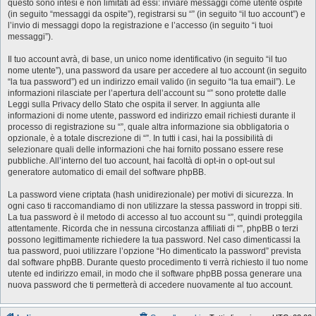
questo sono intesi e non limitati ad essi: inviare messaggi come utente ospite
(in seguito “messaggi da ospite”), registrarsi su “” (in seguito “il tuo account”) e
l’invio di messaggi dopo la registrazione e l’accesso (in seguito “i tuoi
messaggi”).
Il tuo account avrà, di base, un unico nome identificativo (in seguito “il tuo
nome utente”), una password da usare per accedere al tuo account (in seguito
“la tua password”) ed un indirizzo email valido (in seguito “la tua email”). Le
informazioni rilasciate per l’apertura dell’account su “” sono protette dalle
Leggi sulla Privacy dello Stato che ospita il server. In aggiunta alle
informazioni di nome utente, password ed indirizzo email richiesti durante il
processo di registrazione su “”, quale altra informazione sia obbligatoria o
opzionale, è a totale discrezione di “”. In tutti i casi, hai la possibilità di
selezionare quali delle informazioni che hai fornito possano essere rese
pubbliche. All’interno del tuo account, hai facoltà di opt-in o opt-out sul
generatore automatico di email del software phpBB.
La password viene criptata (hash unidirezionale) per motivi di sicurezza. In
ogni caso ti raccomandiamo di non utilizzare la stessa password in troppi siti.
La tua password è il metodo di accesso al tuo account su “”, quindi proteggila
attentamente. Ricorda che in nessuna circostanza affiliati di “”, phpBB o terzi
possono legittimamente richiedere la tua password. Nel caso dimenticassi la
tua password, puoi utilizzare l’opzione “Ho dimenticato la password” prevista
dal software phpBB. Durante questo procedimento ti verrà richiesto il tuo nome
utente ed indirizzo email, in modo che il software phpBB possa generare una
nuova password che ti permetterà di accedere nuovamente al tuo account.