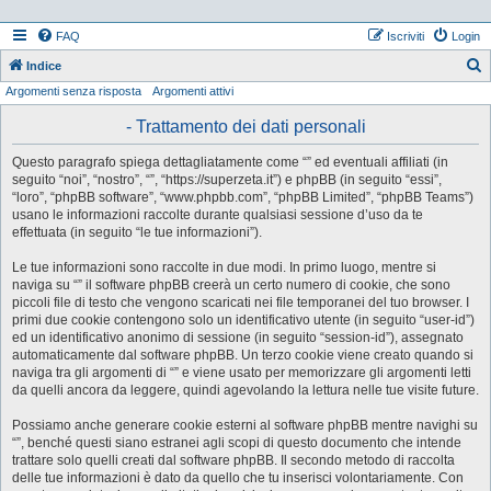
FAQ
Iscriviti
Login
Indice
Argomenti senza risposta
Argomenti attivi
e
r
- Trattamento dei dati personali
c
Questo paragrafo spiega dettagliatamente come “” ed eventuali affiliati (in
a
seguito “noi”, “nostro”, “”, “https://superzeta.it”) e phpBB (in seguito “essi”,
“loro”, “phpBB software”, “www.phpbb.com”, “phpBB Limited”, “phpBB Teams”)
usano le informazioni raccolte durante qualsiasi sessione d’uso da te
effettuata (in seguito “le tue informazioni”).
Le tue informazioni sono raccolte in due modi. In primo luogo, mentre si
naviga su “” il software phpBB creerà un certo numero di cookie, che sono
piccoli file di testo che vengono scaricati nei file temporanei del tuo browser. I
primi due cookie contengono solo un identificativo utente (in seguito “user-id”)
ed un identificativo anonimo di sessione (in seguito “session-id”), assegnato
automaticamente dal software phpBB. Un terzo cookie viene creato quando si
naviga tra gli argomenti di “” e viene usato per memorizzare gli argomenti letti
da quelli ancora da leggere, quindi agevolando la lettura nelle tue visite future.
Possiamo anche generare cookie esterni al software phpBB mentre navighi su
“”, benché questi siano estranei agli scopi di questo documento che intende
trattare solo quelli creati dal software phpBB. Il secondo metodo di raccolta
delle tue informazioni è dato da quello che tu inserisci volontariamente. Con