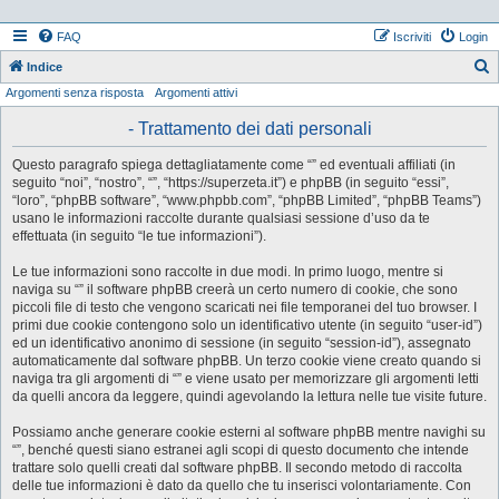
FAQ
Iscriviti
Login
Indice
Argomenti senza risposta
Argomenti attivi
e
r
- Trattamento dei dati personali
c
Questo paragrafo spiega dettagliatamente come “” ed eventuali affiliati (in
a
seguito “noi”, “nostro”, “”, “https://superzeta.it”) e phpBB (in seguito “essi”,
“loro”, “phpBB software”, “www.phpbb.com”, “phpBB Limited”, “phpBB Teams”)
usano le informazioni raccolte durante qualsiasi sessione d’uso da te
effettuata (in seguito “le tue informazioni”).
Le tue informazioni sono raccolte in due modi. In primo luogo, mentre si
naviga su “” il software phpBB creerà un certo numero di cookie, che sono
piccoli file di testo che vengono scaricati nei file temporanei del tuo browser. I
primi due cookie contengono solo un identificativo utente (in seguito “user-id”)
ed un identificativo anonimo di sessione (in seguito “session-id”), assegnato
automaticamente dal software phpBB. Un terzo cookie viene creato quando si
naviga tra gli argomenti di “” e viene usato per memorizzare gli argomenti letti
da quelli ancora da leggere, quindi agevolando la lettura nelle tue visite future.
Possiamo anche generare cookie esterni al software phpBB mentre navighi su
“”, benché questi siano estranei agli scopi di questo documento che intende
trattare solo quelli creati dal software phpBB. Il secondo metodo di raccolta
delle tue informazioni è dato da quello che tu inserisci volontariamente. Con