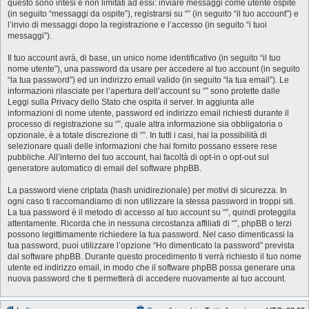
questo sono intesi e non limitati ad essi: inviare messaggi come utente ospite
(in seguito “messaggi da ospite”), registrarsi su “” (in seguito “il tuo account”) e
l’invio di messaggi dopo la registrazione e l’accesso (in seguito “i tuoi
messaggi”).
Il tuo account avrà, di base, un unico nome identificativo (in seguito “il tuo
nome utente”), una password da usare per accedere al tuo account (in seguito
“la tua password”) ed un indirizzo email valido (in seguito “la tua email”). Le
informazioni rilasciate per l’apertura dell’account su “” sono protette dalle
Leggi sulla Privacy dello Stato che ospita il server. In aggiunta alle
informazioni di nome utente, password ed indirizzo email richiesti durante il
processo di registrazione su “”, quale altra informazione sia obbligatoria o
opzionale, è a totale discrezione di “”. In tutti i casi, hai la possibilità di
selezionare quali delle informazioni che hai fornito possano essere rese
pubbliche. All’interno del tuo account, hai facoltà di opt-in o opt-out sul
generatore automatico di email del software phpBB.
La password viene criptata (hash unidirezionale) per motivi di sicurezza. In
ogni caso ti raccomandiamo di non utilizzare la stessa password in troppi siti.
La tua password è il metodo di accesso al tuo account su “”, quindi proteggila
attentamente. Ricorda che in nessuna circostanza affiliati di “”, phpBB o terzi
possono legittimamente richiedere la tua password. Nel caso dimenticassi la
tua password, puoi utilizzare l’opzione “Ho dimenticato la password” prevista
dal software phpBB. Durante questo procedimento ti verrà richiesto il tuo nome
utente ed indirizzo email, in modo che il software phpBB possa generare una
nuova password che ti permetterà di accedere nuovamente al tuo account.